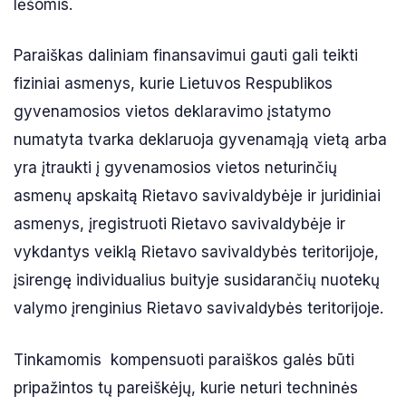
lėšomis.
Paraiškas daliniam finansavimui gauti gali teikti
fiziniai asmenys, kurie Lietuvos Respublikos
gyvenamosios vietos deklaravimo įstatymo
numatyta tvarka deklaruoja gyvenamąją vietą arba
yra įtraukti į gyvenamosios vietos neturinčių
asmenų apskaitą Rietavo savivaldybėje ir juridiniai
asmenys, įregistruoti Rietavo savivaldybėje ir
vykdantys veiklą Rietavo savivaldybės teritorijoje,
įsirengę individualius buityje susidarančių nuotekų
valymo įrenginius Rietavo savivaldybės teritorijoje.
Tinkamomis kompensuoti paraiškos galės būti
pripažintos tų pareiškėjų, kurie neturi techninės