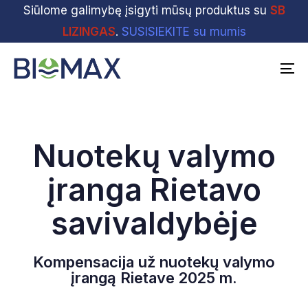
Skip
Siūlome galimybę įsigyti mūsų produktus su
Skip
SB
links
to
LIZINGAS
.
SUSISIEKITE su mumis
primary
navigation
To
Skip
na
to
content
Nuotekų valymo
įranga Rietavo
savivaldybėje
Kompensacija už nuotekų valymo
įrangą Rietave 2025 m.