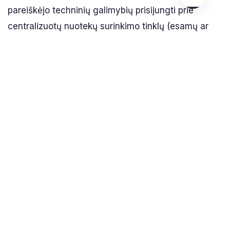
pareiškėjo techninių galimybių prisijungti prie
centralizuotų nuotekų surinkimo tinklų (esamų ar
planuojamų nutiesti per artimiausius 5 metus).
Elektroninė nuoroda į dokumentą:
https://e-
seimas.lrs.lt/portal/legalAct/lt/TAD/a5ac6ec11a271
Dėl konsultacijos galite kreiptis į Rietavo
savivaldybės administracijos Ūkio plėtros ir
investicijų skyriaus vyr. specialistę (ekologę)
Jūratę Petrauskienę, tel.+370 662 37 435, el.
p.
ekologe@rietavas.lt
arba į savo gyvenamosios
vietos seniūnijos seniūną.