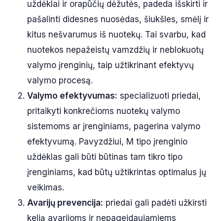
uždėklai ir orapūčių dėžutės, padeda išskirti ir
pašalinti didesnes nuosėdas, šiukšles, smėlį ir
kitus nešvarumus iš nuotekų. Tai svarbu, kad
nuotekos nepažeistų vamzdžių ir neblokuotų
valymo įrenginių, taip užtikrinant efektyvų
valymo procesą.
Valymo efektyvumas:
specializuoti priedai,
pritaikyti konkrečioms nuotekų valymo
sistemoms ar įrenginiams, pagerina valymo
efektyvumą. Pavyzdžiui, M tipo įrenginio
uždėklas gali būti būtinas tam tikro tipo
įrenginiams, kad būtų užtikrintas optimalus jų
veikimas.
Avarijų prevencija:
priedai gali padėti užkirsti
kelią avarijoms ir nepageidaujamiems