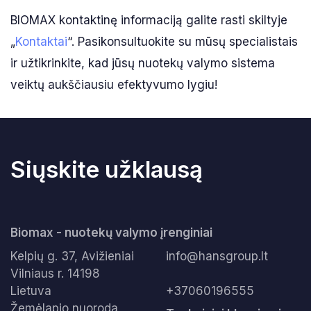
BIOMAX kontaktinę informaciją galite rasti skiltyje
„
Kontaktai
“. Pasikonsultuokite su mūsų specialistais
ir užtikrinkite, kad jūsų nuotekų valymo sistema
veiktų aukščiausiu efektyvumo lygiu!
Siųskite užklausą
Biomax - nuotekų valymo įrenginiai
Kelpių g. 37, Avižieniai
info@hansgroup.lt
Vilniaus r. 14198
Lietuva
+37060196555
Žemėlapio nuoroda