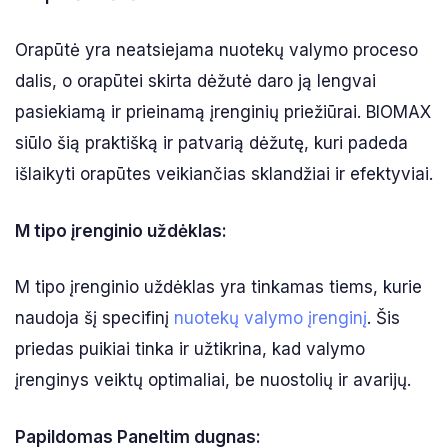
Orapūtė yra neatsiejama nuotekų valymo proceso
dalis, o orapūtei skirta dėžutė daro ją lengvai
pasiekiamą ir prieinamą įrenginių priežiūrai. BIOMAX
siūlo šią praktišką ir patvarią dėžutę, kuri padeda
išlaikyti orapūtes veikiančias sklandžiai ir efektyviai.
M tipo įrenginio uždėklas:
M tipo įrenginio uždėklas yra tinkamas tiems, kurie
naudoja šį specifinį
nuotekų valymo įrenginį
. Šis
priedas puikiai tinka ir užtikrina, kad valymo
įrenginys veiktų optimaliai, be nuostolių ir avarijų.
Papildomas Paneltim dugnas: