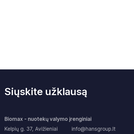
Siųskite užklausą
Biomax - nuotekų valymo įrenginiai
Kelpių g. 37, Avižieniai
info@hansgroup.lt