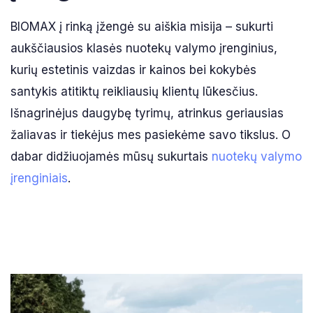
BIOMAX į rinką įžengė su aiškia misija – sukurti
aukščiausios klasės nuotekų valymo įrenginius,
kurių estetinis vaizdas ir kainos bei kokybės
santykis atitiktų reikliausių klientų lūkesčius.
Išnagrinėjus daugybę tyrimų, atrinkus geriausias
žaliavas ir tiekėjus mes pasiekėme savo tikslus. O
dabar didžiuojamės mūsų sukurtais
nuotekų valymo
įrenginiais
.