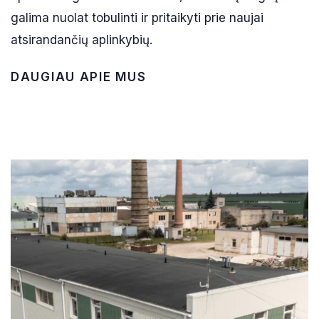
galima nuolat tobulinti ir pritaikyti prie naujai
atsirandančių aplinkybių.
D
A
U
G
I
A
U
A
P
I
E
M
U
S