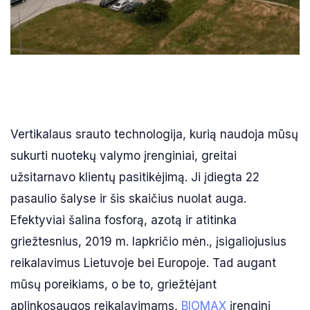
Vertikalaus srauto technologija, kurią naudoja mūsų
sukurti nuotekų valymo įrenginiai, greitai
užsitarnavo klientų pasitikėjimą. Ji įdiegta 22
pasaulio šalyse ir šis skaičius nuolat auga.
Efektyviai šalina fosforą, azotą ir atitinka
griežtesnius, 2019 m. lapkričio mėn., įsigaliojusius
reikalavimus Lietuvoje bei Europoje. Tad augant
mūsų poreikiams, o be to, griežtėjant
aplinkosaugos reikalavimams,
BIOMAX
įrenginį