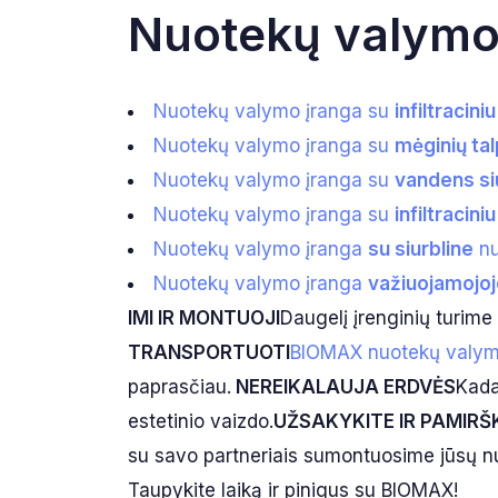
Nuotekų valymo 
Nuotekų valymo įranga su
infiltraciniu
Nuotekų valymo įranga su
mėginių ta
Nuotekų valymo įranga su
vandens si
Nuotekų valymo įranga su
infiltracini
Nuotekų valymo įranga
su siurbline
nu
Nuotekų valymo įranga
važiuojamojo
IMI IR MONTUOJI
Daugelį įrenginių turime 
TRANSPORTUOTI
BIOMAX nuotekų valym
paprasčiau.
NEREIKALAUJA ERDVĖS
Kada
estetinio vaizdo.
UŽSAKYKITE IR PAMIRŠ
su savo partneriais sumontuosime jūsų nu
Taupykite laiką ir pinigus su BIOMAX!