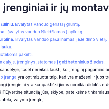
įrenginiai ir jų monta
 šuliniu
. Išvalytas vanduo geriasi į gruntą.
lpa
. Išvalytas vanduo išleidžiamas į aplinką.
urbline
. Išvalytas vanduo pašalinamas į išleidimo vietą.
u lauku.
otekoms pakelti.
je
dalyje. Įrenginys įstatomas
į gelžbetoninius žiedus
.
sandėlyje, todėl nereikės laukti, kol įrenginį pagamins ar
o įranga
yra optimizuota taip, kad yra mažesni ir juos t
ngi įrenginiai yra kompaktiški jiems nereikia didelės erd
KITE
Įvertinę situaciją jūsų sklype, pateiksime tinkamia
otekų valymo įrenginį.