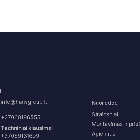
i
info@hansgroup.lt
Nuorodos
Straipsniai
+37060196555
Montavimas ir prie
Techniniai klausimai
Apie mus
+37069131699