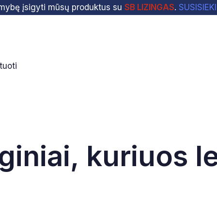
imybę įsigyti mūsų produktus su
SB LIZINGAS
.
SUSISIEK
tuoti
giniai, kuriuos 