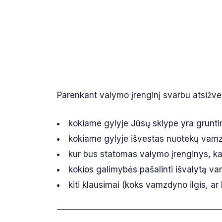
Parenkant valymo įrenginį svarbu atsižvelg
kokiame gylyje Jūsų sklype yra grunti
kokiame gylyje išvestas nuotekų vamzd
kur bus statomas valymo įrenginys, kas 
kokios galimybės pašalinti išvalytą van
kiti klausimai (koks vamzdyno ilgis, a