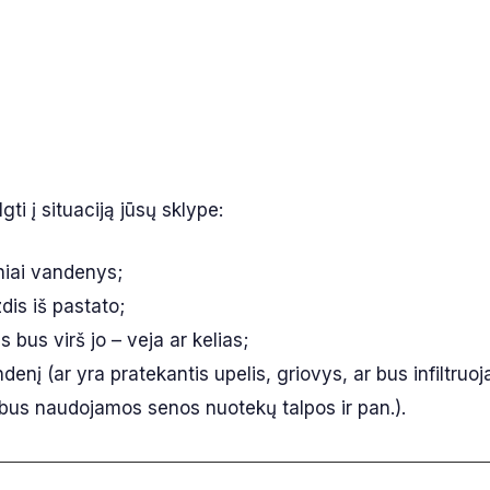
ti į situaciją jūsų sklype:
niai vandenys;
is iš pastato;
bus virš jo – veja ar kelias;
denį (ar yra pratekantis upelis, griovys, ar bus infiltruo
r bus naudojamos senos nuotekų talpos ir pan.).