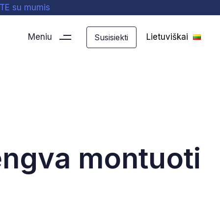
ITE su mumis
Meniu
Lietuviškai
S
u
s
i
s
i
e
k
t
i
lengva montuoti