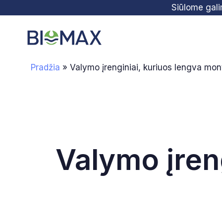
Skip
Skip
Siūlome gal
links
to
primary
navigation
Pradžia
»
Valymo įrenginiai, kuriuos lengva mon
Skip
to
content
Valymo įren