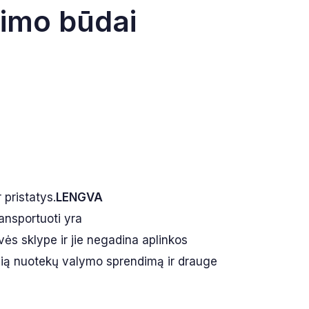
vimo būdai
 pristatys.
LENGVA
ransportuoti yra
vės sklype ir jie negadina aplinkos
usią nuotekų valymo sprendimą ir drauge