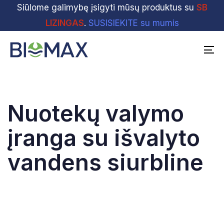
Skip
Siūlome galimybę įsigyti mūsų produktus su
Skip
SB
links
to
LIZINGAS
.
SUSISIEKITE su mumis
primary
navigation
To
Skip
na
to
content
Nuotekų valymo
įranga su išvalyto
vandens siurbline