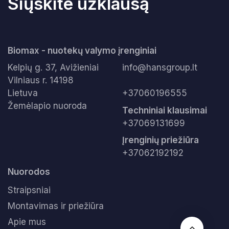
Siųskite užklausą
Biomax - nuotekų valymo įrenginiai
Kelpių g. 37, Avižieniai
info@hansgroup.lt
Vilniaus r. 14198
Lietuva
+37060196555
Žemėlapio nuoroda
Techniniai klausimai
+37069131699
Įrenginių priežiūra
+37062192192
Nuorodos
Straipsniai
Montavimas ir priežiūra
Apie mus