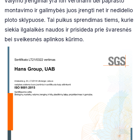
valymo įrenginiai yra itin vertinami dėl paprasto
montavimo ir galimybės juos įrengti net ir nedidelio
ploto sklypuose. Tai puikus sprendimas tiems, kurie
siekia ilgalaikės naudos ir prisideda prie švaresnės
bei sveikesnės aplinkos kūrimo.