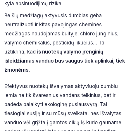
kyla apsinuodijimų rizika.
Be šių medžiagų aktyvusis dumblas geba
neutralizuoti ir kitas pavojingas chemines
medžiagas naudojamas buityje: chloro junginius,
valymo chemikalus, pesticidų likučius… Tai
užtikrina, kad
iš nuotekų valymo įrenginių
išleidžiamas vanduo bus saugus tiek aplinkai, tiek
žmonėms.
Efektyvus nuotekų išvalymas aktyviuoju dumblu
lemia ne tik švaresnius vandens telkinius, bet ir
padeda palaikyti ekologinę pusiausvyrą. Tai
tiesiogiai susiję ir su mūsų sveikata, nes išvalytas
vanduo vėl grįžta į gamtos ciklą iš kurio gauname