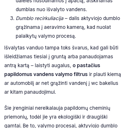
dalelės nusodinamos į apačią, atskiriamas
dumblas nuo išvalyto vandens.
Dumblo recirkuliacija
– dalis aktyviojo dumblo
grąžinama į aeravimo kamerą, kad nuolat
palaikytų valymo procesą.
Išvalytas vanduo tampa toks švarus, kad gali būti
išleidžiamas tiesiai į gruntą arba panaudojamas
antrą kartą – laistyti augalus,
o pastačius
papildomus vandens valymo filtrus
ir plauti kiemą
ar automobilį ar net grąžinti vandenį į wc bakelius
ar kitam panaudojimui.
Šie įrenginiai nereikalauja papildomų cheminių
priemonių, todėl jie yra ekologiški ir draugiški
gamtai. Be to, valymo procesai, aktyviojo dumblo