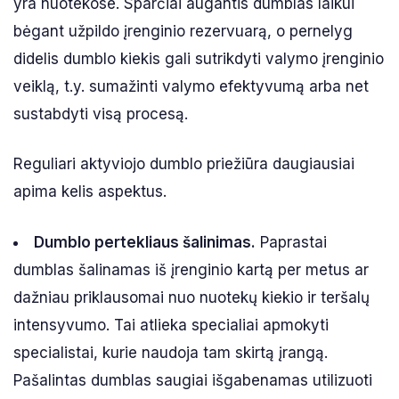
yra nuotekose. Sparčiai augantis dumblas laikui
bėgant užpildo įrenginio rezervuarą, o pernelyg
didelis dumblo kiekis gali sutrikdyti valymo įrenginio
veiklą, t.y. sumažinti valymo efektyvumą arba net
sustabdyti visą procesą.
Reguliari aktyviojo dumblo priežiūra daugiausiai
apima kelis aspektus.
Dumblo pertekliaus šalinimas.
Paprastai
dumblas šalinamas iš įrenginio kartą per metus ar
dažniau priklausomai nuo nuotekų kiekio ir teršalų
intensyvumo. Tai atlieka specialiai apmokyti
specialistai, kurie naudoja tam skirtą įrangą.
Pašalintas dumblas saugiai išgabenamas utilizuoti