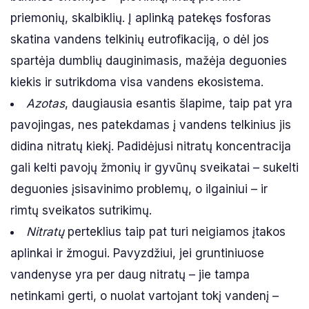
priemonių, skalbiklių. Į aplinką patekęs fosforas
skatina vandens telkinių eutrofikaciją, o dėl jos
spartėja dumblių dauginimasis, mažėja deguonies
kiekis ir sutrikdoma visa vandens ekosistema.
Azotas
, daugiausia esantis šlapime, taip pat yra
pavojingas, nes patekdamas į vandens telkinius jis
didina nitratų kiekį. Padidėjusi nitratų koncentracija
gali kelti pavojų žmonių ir gyvūnų sveikatai – sukelti
deguonies įsisavinimo problemų, o ilgainiui – ir
rimtų sveikatos sutrikimų.
Nitratų
perteklius taip pat turi neigiamos įtakos
aplinkai ir žmogui. Pavyzdžiui, jei gruntiniuose
vandenyse yra per daug nitratų – jie tampa
netinkami gerti, o nuolat vartojant tokį vandenį –