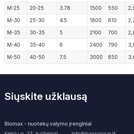
M-25
20-25
3.78
1500
550
2,
M-30
25-30
4.5
1800
610
2,
M-35
30-35
5
2100
700
2,
M-40
35-40
6
2400
790
3,
M-50
40-50
7.5
3000
850
3,
Siųskite užklausą
Biomax - nuotekų valymo įrenginiai
Kelpių g. 37, Avižieniai
info@hansgroup.lt