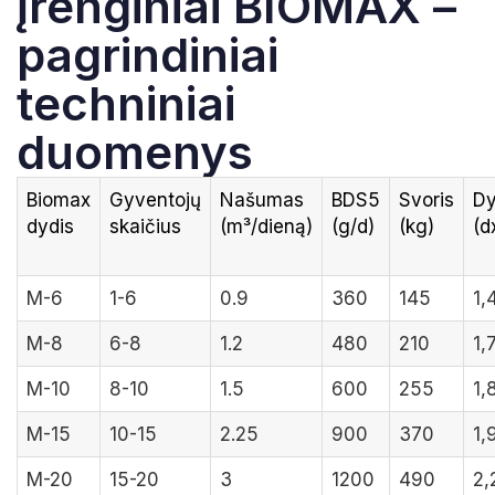
įrenginiai BIOMAX –
pagrindiniai
techniniai
duomenys
Biomax
Gyventojų
Našumas
BDS5
Svoris
Dy
dydis
skaičius
(m³/dieną)
(g/d)
(kg)
(d
M-6
1-6
0.9
360
145
1,
M-8
6-8
1.2
480
210
1,
M-10
8-10
1.5
600
255
1,
M-15
10-15
2.25
900
370
1,
M-20
15-20
3
1200
490
2,