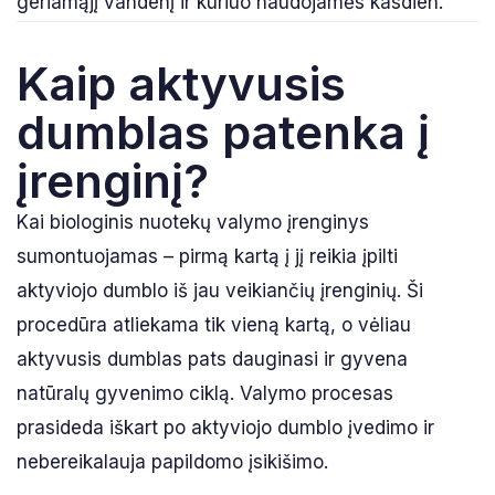
geriamąjį vandenį ir kuriuo naudojamės kasdien.
Kaip aktyvusis
dumblas patenka į
įrenginį?
Kai biologinis nuotekų valymo įrenginys
sumontuojamas – pirmą kartą į jį reikia įpilti
aktyviojo dumblo iš jau veikiančių įrenginių. Ši
procedūra atliekama tik vieną kartą, o vėliau
aktyvusis dumblas pats dauginasi ir gyvena
natūralų gyvenimo ciklą. Valymo procesas
prasideda iškart po aktyviojo dumblo įvedimo ir
nebereikalauja papildomo įsikišimo.