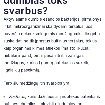
dumblas toks
svarbus?
Aktyviajame dumble esančios bakterijos, pirmuonys
ir kiti mikroorganizmai skaidydami teršalus juos
paverčia nekenksmingomis medžiagomis. Jie geba
suskaidyti ne tik įprastus buitinius teršalus, tokius
kaip organinės kilmės atliekos (maisto likučiai,
riebalai ir pan.), bet ir pašalinti itin žalingas
medžiagas, kurios į gamtą patekusios sukeltų
ilgalaikių pasekmių.
Tarp šių medžiagų itin svarbios yra:
Fosforas
, kuris dažniausiai į nuotekas patenka iš
buitinės chemijos – ploviklių, indų plovimo