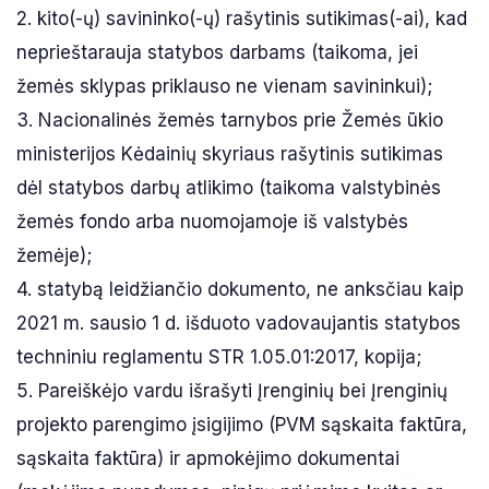
2. kito(-ų) savininko(-ų) rašytinis sutikimas(-ai), kad
neprieštarauja statybos darbams (taikoma, jei
žemės sklypas priklauso ne vienam savininkui);
3. Nacionalinės žemės tarnybos prie Žemės ūkio
ministerijos Kėdainių skyriaus rašytinis sutikimas
dėl statybos darbų atlikimo (taikoma valstybinės
žemės fondo arba nuomojamoje iš valstybės
žemėje);
4. statybą leidžiančio dokumento, ne anksčiau kaip
2021 m. sausio 1 d. išduoto vadovaujantis statybos
techniniu reglamentu STR 1.05.01:2017, kopija;
5. Pareiškėjo vardu išrašyti Įrenginių bei Įrenginių
projekto parengimo įsigijimo (PVM sąskaita faktūra,
sąskaita faktūra) ir apmokėjimo dokumentai