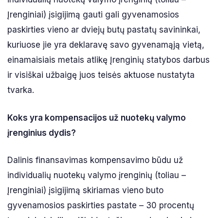
Įrenginiai) įsigijimą gauti gali gyvenamosios
paskirties vieno ar dviejų butų pastatų savininkai,
kuriuose jie yra deklaravę savo gyvenamąją vietą,
einamaisiais metais atlikę Įrenginių statybos darbus
ir visiškai užbaigę juos teisės aktuose nustatyta
tvarka.
Koks yra kompensacijos už nuotekų valymo
įrenginius dydis?
Dalinis finansavimas kompensavimo būdu už
individualių nuotekų valymo įrenginių (toliau –
Įrenginiai) įsigijimą skiriamas vieno buto
gyvenamosios paskirties pastate – 30 procentų