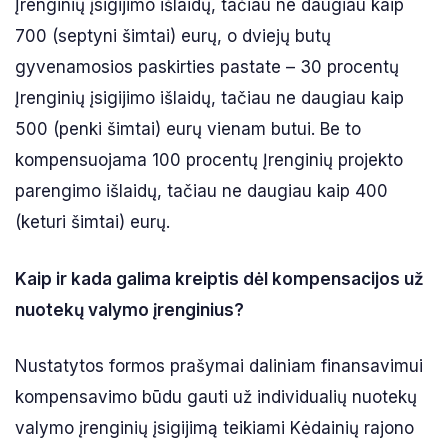
Įrenginių įsigijimo išlaidų, tačiau ne daugiau kaip
700 (septyni šimtai) eurų, o dviejų butų
gyvenamosios paskirties pastate – 30 procentų
Įrenginių įsigijimo išlaidų, tačiau ne daugiau kaip
500 (penki šimtai) eurų vienam butui. Be to
kompensuojama 100 procentų Įrenginių projekto
parengimo išlaidų, tačiau ne daugiau kaip 400
(keturi šimtai) eurų.
Kaip ir kada galima kreiptis dėl kompensacijos už
nuotekų valymo įrenginius?
Nustatytos formos prašymai daliniam finansavimui
kompensavimo būdu gauti už individualių nuotekų
valymo įrenginių įsigijimą teikiami Kėdainių rajono