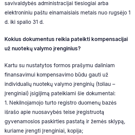
savivaldybės administracijai tiesiogiai arba
elektroniniu paštu einamaisiais metais nuo rugsėjo 1
d. iki spalio 31 d.
Kokius dokumentus reikia pateikti kompensacijai
už nuotekų valymo įrenginius?
Kartu su nustatytos formos prašymu daliniam
finansavimui kompensavimo būdu gauti už
individualių nuotekų valymo įrenginių (toliau –
Įrenginiai) įsigijimą pateikiami šie dokumentai:
1. Nekilnojamojo turto registro duomenų bazės
išrašo apie nuosavybės teise įregistruotą
gyvenamosios paskirties pastatą ir žemės sklypą,
kuriame įrengti Įrenginiai, kopija;