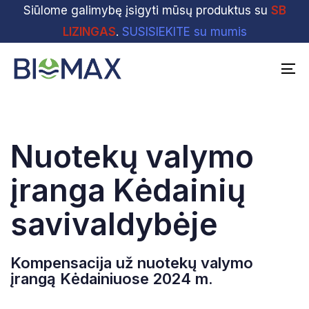
Skip
Siūlome galimybę įsigyti mūsų produktus su
Skip
SB
links
to
LIZINGAS
.
SUSISIEKITE su mumis
primary
navigation
To
Skip
na
to
content
Nuotekų valymo
įranga Kėdainių
savivaldybėje
Kompensacija už nuotekų valymo
įrangą Kėdainiuose 2024 m.