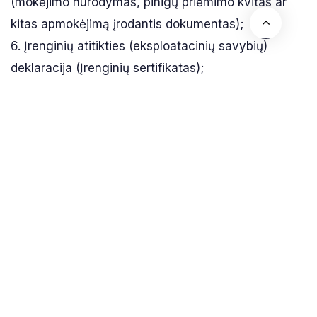
(mokėjimo nurodymas, pinigų priėmimo kvitas ar
kitas apmokėjimą įrodantis dokumentas);
6. Įrenginių atitikties (eksploatacinių savybių)
deklaracija (Įrenginių sertifikatas);
7. tiekėjo (gamintojo) ar statybos darbus atlikusio
rangovo pasirašytas sumontuotų Įrenginių
paleidimo–derinimo darbų aktas;
8. UAB „Kėdainių vandenys“ išduotos buitinių
nuotekų tinklų prisijungimo techninės sąlygos apie
Pareiškėjo technines galimybes prisijungti prie
centralizuotų nuotekų surinkimo tinklų (esamų ar
planuojamų nutiesti per artimiausius 3 metus).