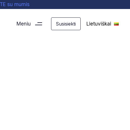
ITE su mumis
Meniu
Lietuviškai
Susisiekti