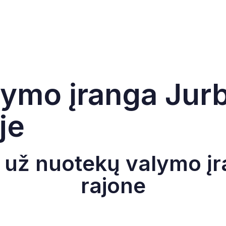
ymo įranga Jurb
je
 už nuotekų valymo įr
rajone