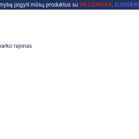
imybę įsigyti mūsų produktus su
SB LIZINGAS
.
SUSISIEK
barko rajonas