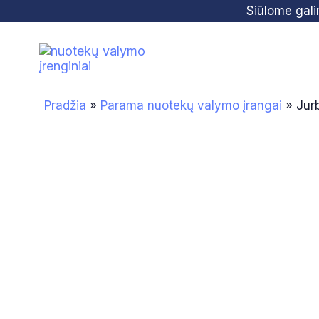
Skip
Skip
Siūlome gal
links
to
primary
navigation
Skip
Pradžia
»
Parama nuotekų valymo įrangai
»
Jur
to
content