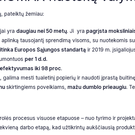
ų, pateiktų žemiau:
jai yra
daugiau nei 50 metų
. Ji yra
pagrįsta moksliniai
ir aplinką tausojantį sprendimą visoms, su nuotekomis s
itinka Europos Sąjungos standartą
ir 2019 m. įsigalioju
umontuos
per 1 d.d.
efektyvumas iki 98 proc
.
, galima mesti tualetinį popierių ir naudoti įprastą buitin
mu
skirtingiems poveikiams,
mažu dumblo prieaugiu
. T
rolės procesus visuose etapuose – nuo tyrimo ir projek
na kiekvieną darbo etapą, kad užtikrintų aukščiausią produ