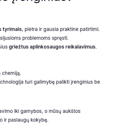
s tyrimais
, plėtra ir gausia praktine patirtimi.
usijusioms problemoms spręsti.
sius
griežtus aplinkosaugos reikalavimus
.
ę chemiją.
echnologija turi galimybę palikti įrenginius be
tavimo iki gamybos, o mūsų aukštos
kto ir paslaugų kokybę.