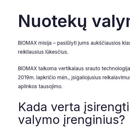
Nuotekų valym
BIOMAX misija – pasiūlyti jums aukščiausios klas
reikliausius lūkesčius.
BIOMAX taikoma vertikalaus srauto technologija se
2019m. lapkričio mėn., įsigaliojusius reikalavimu
aplinkos tausojimo.
Kada verta įsirengt
valymo įrenginius?