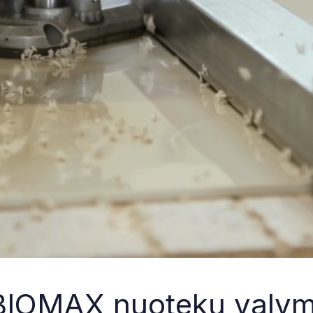
s BIOMAX nuotekų valym