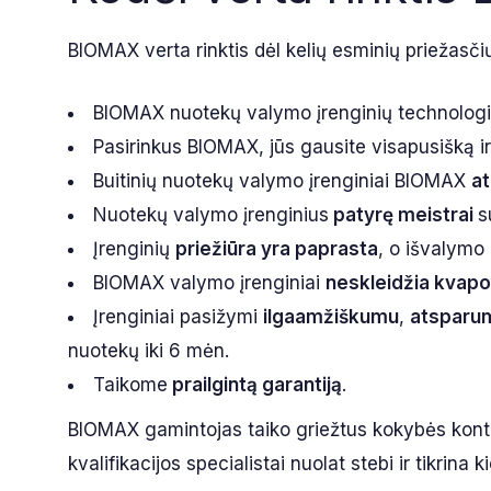
BIOMAX verta rinktis dėl kelių esminių priežasči
BIOMAX nuotekų valymo įrenginių technologi
Pasirinkus BIOMAX, jūs gausite visapusišką 
Buitinių nuotekų valymo įrenginiai BIOMAX
at
Nuotekų valymo įrenginius
patyrę meistrai
s
Įrenginių
priežiūra yra paprasta
, o išvalymo
BIOMAX valymo įrenginiai
neskleidžia kvapo
Įrenginiai pasižymi
ilgaamžiškumu
,
atsparu
nuotekų iki 6 mėn.
Taikome
prailgintą garantiją
.
BIOMAX gamintojas taiko griežtus kokybės kont
kvalifikacijos specialistai nuolat stebi ir tikri