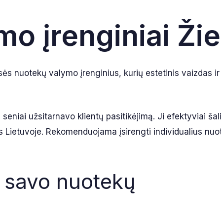
o įrenginiai Ži
ės nuotekų valymo įrenginius, kurių estetinis vaizdas ir
niai užsitarnavo klientų pasitikėjimą. Ji efektyviai šalin
s Lietuvoje. Rekomenduojama įsirengti individualius nuote
i savo nuotekų