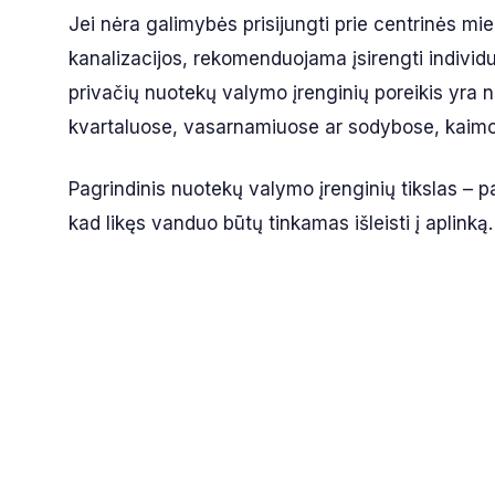
Jei nėra galimybės prisijungti prie centrinės mi
kanalizacijos, rekomenduojama įsirengti individ
privačių nuotekų valymo įrenginių poreikis yra 
kvartaluose, vasarnamiuose ar sodybose, kaimo 
Pagrindinis nuotekų valymo įrenginių tikslas – pa
kad likęs vanduo būtų tinkamas išleisti į aplinką.