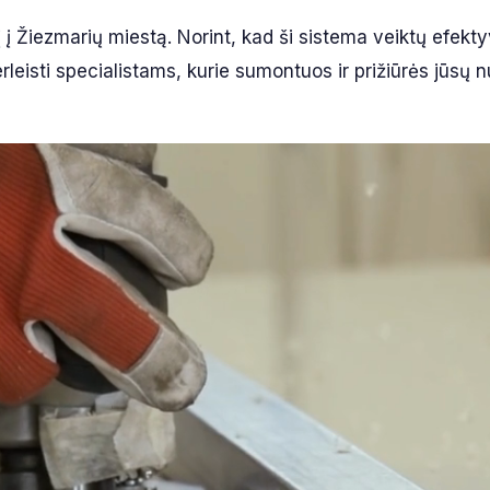
į į Žiezmarių miestą. Norint, kad ši sistema veiktų efekty
eisti specialistams, kurie sumontuos ir prižiūrės jūsų 