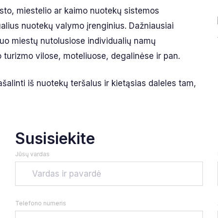
esto, miestelio ar kaimo nuotekų sistemos
ualius nuotekų valymo įrenginius. Dažniausiai
nuo miestų nutolusiose individualių namų
turizmo vilose, moteliuose, degalinėse ir pan.
šalinti iš nuotekų teršalus ir kietąsias daleles tam,
Susisiekite
Jūsų vardas
Telefono numeris