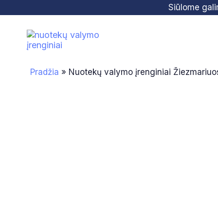
Skip
Skip
Siūlome gal
links
to
primary
navigation
Skip
Pradžia
»
Nuotekų valymo įrenginiai Žiezmariuo
to
content