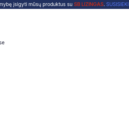
imybę įsigyti mūsų produktus su
SB LIZINGAS
.
SUSISIEK
se