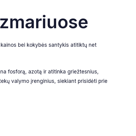
ezmariuose
 kainos bei kokybės santykis atitiktų net
a fosforą, azotą ir atitinka griežtesnius,
kų valymo įrenginius, siekiant prisidėti prie