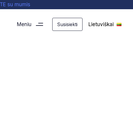
ITE su mumis
Meniu
Lietuviškai
Susisiekti