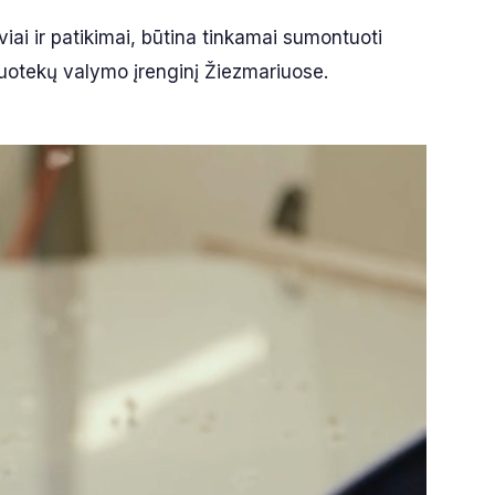
viai ir patikimai, būtina tinkamai sumontuoti
nuotekų valymo įrenginį Žiezmariuose.