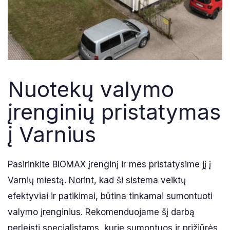
Nuotekų valymo
įrenginių pristatymas
į Varnius
Pasirinkite BIOMAX įrenginį ir mes pristatysime jį į
Varnių miestą. Norint, kad ši sistema veiktų
efektyviai ir patikimai, būtina tinkamai sumontuoti
valymo įrenginius. Rekomenduojame šį darbą
perleisti specialistams, kurie sumontuos ir prižiūrės