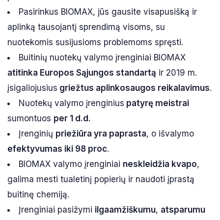
Pasirinkus BIOMAX, jūs gausite visapusišką ir
aplinką tausojantį sprendimą visoms, su
nuotekomis susijusioms problemoms spręsti.
Buitinių nuotekų valymo įrenginiai BIOMAX
atitinka Europos Sąjungos standartą
ir 2019 m.
įsigaliojusius
griežtus aplinkosaugos reikalavimus
.
Nuotekų valymo įrenginius
patyrę meistrai
sumontuos
per 1 d.d.
Įrenginių
priežiūra yra paprasta
, o išvalymo
efektyvumas iki 98 proc
.
BIOMAX valymo įrenginiai
neskleidžia kvapo
,
galima mesti tualetinį popierių ir naudoti įprastą
buitinę chemiją.
Įrenginiai pasižymi
ilgaamžiškumu
,
atsparumu