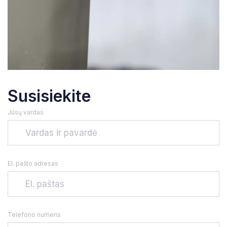
Susisiekite
Jūsų vardas
El. pašto adresas
Telefono numeris