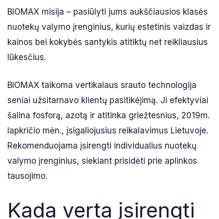
BIOMAX misija – pasiūlyti jums aukščiausios klasės
nuotekų valymo įrenginius, kurių estetinis vaizdas ir
kainos bei kokybės santykis atitiktų net reikliausius
lūkesčius.
BIOMAX taikoma vertikalaus srauto technologija
seniai užsitarnavo klientų pasitikėjimą. Ji efektyviai
šalina fosforą, azotą ir atitinka griežtesnius, 2019m.
lapkričio mėn., įsigaliojusius reikalavimus Lietuvoje.
Rekomenduojama įsirengti individualius nuotekų
valymo įrenginius, siekiant prisidėti prie aplinkos
tausojimo.
Kada verta įsirengti