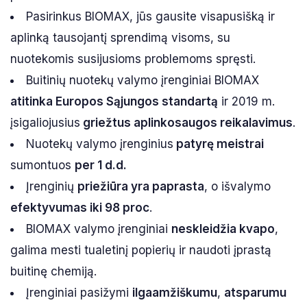
Pasirinkus BIOMAX, jūs gausite visapusišką ir
aplinką tausojantį sprendimą visoms, su
nuotekomis susijusioms problemoms spręsti.
Buitinių nuotekų valymo įrenginiai BIOMAX
atitinka Europos Sąjungos standartą
ir 2019 m.
įsigaliojusius
griežtus aplinkosaugos reikalavimus
.
Nuotekų valymo įrenginius
patyrę meistrai
sumontuos
per 1 d.d.
Įrenginių
priežiūra yra paprasta
, o išvalymo
efektyvumas iki 98 proc
.
BIOMAX valymo įrenginiai
neskleidžia kvapo
,
galima mesti tualetinį popierių ir naudoti įprastą
buitinę chemiją.
Įrenginiai pasižymi
ilgaamžiškumu
,
atsparumu