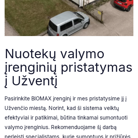
Nuotekų valymo
įrenginių pristatymas
į Užventį
Pasirinkite BIOMAX įrenginį ir mes pristatysime jį į
Užvenčio miestą. Norint, kad ši sistema veiktų
efektyviai ir patikimai, būtina tinkamai sumontuoti
valymo įrenginius. Rekomenduojame šį darbą
perleisti specialistams, kurie sumontuos ir prižiūrės