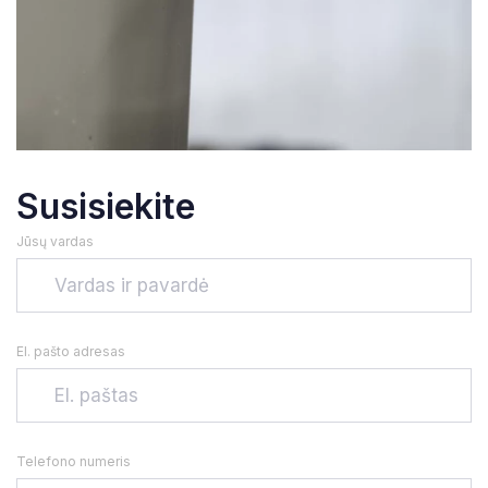
Susisiekite
Jūsų vardas
El. pašto adresas
Telefono numeris