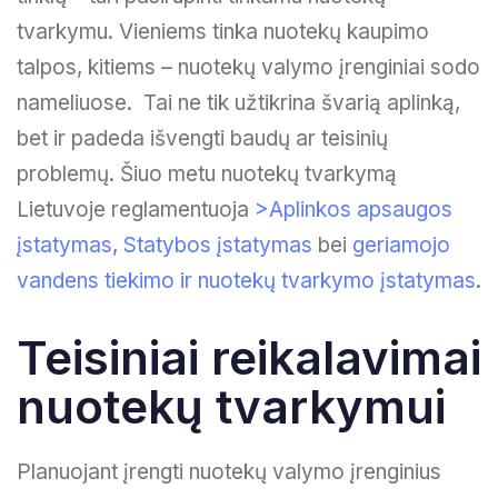
tvarkymu. Vieniems tinka nuotekų kaupimo
talpоs, kitiems – nuotekų valymo įrenginiai sodo
nameliuose. Tai ne tik užtikrina švarią aplinką,
bet ir padeda išvengti baudų ar teisinių
problemų. Šiuo metu nuotekų tvarkymą
Lietuvoje reglamentuoja
>Aplinkos apsaugos
įstatymas
,
Statybos įstatymas
bei
geriamojo
vandens tiekimo ir nuotekų tvarkymo įstatymas
.
Teisiniai reikalavimai
nuotekų tvarkymui
Planuojant įrengti nuotekų valymo įrenginius