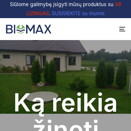
Skip
Siūlome galimybę įsigyti mūsų produktus su
Skip
SB
links
to
LIZINGAS
.
SUSISIEKITE su mumis
primary
navigation
To
Skip
na
to
content
Ką reikia
žinoti