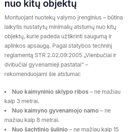
nuo kitų objektų
Montuojant nuotekų valymo įrenginius – būtina
laikytis nustatytų minimalių atstumų nuo kitų
objektų, kurie padeda užtikrinti saugumą ir
aplinkos apsaugą. Pagal statybos techninį
reglamentą STR 2.02.09:2005 „Vienbučiai ir
dvibučiai gyvenamieji pastatai“ –
rekomenduojami šie atstumai:
Nuo kaimyninio sklypo ribos
– ne mažiau
kaip 3 metrai.
Nuo kaimyno gyvenamojo namo
– ne
mažiau kaip 8 metrai.
Nuo šachtinio šulinio
– ne mažiau kaip 15