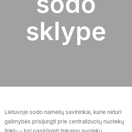
sodo
sklype
Lietuvoje sodo namelių savininkai, kurie neturi
galimybės prisijungti prie centralizuotų nuotekų
tinklų – turi pasirūpinti tinkamu nuotekų