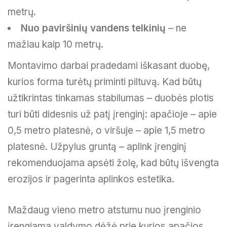
metrų.
Nuo paviršinių vandens telkinių
– ne
mažiau kaip 10 metrų.
Montavimo darbai pradedami iškasant duobę,
kurios forma turėtų priminti piltuvą. Kad būtų
užtikrintas tinkamas stabilumas – duobės plotis
turi būti didesnis už patį įrenginį: apačioje – apie
0,5 metro platesnė, o viršuje – apie 1,5 metro
platesnė. Užpylus gruntą – aplink įrenginį
rekomenduojama apsėti žolę, kad būtų išvengta
erozijos ir pagerinta aplinkos estetika.
Maždaug vieno metro atstumu nuo įrenginio
įrengiama valdymo dėžė prie kurios apačios