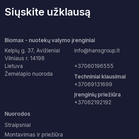
t
r
r
a
Siųskite užklausą
a
i
i
p
p
s
s
n
Biomax - nuotekų valymo įrenginiai
n
i
i
Kelpių g. 37, Avižieniai
info@hansgroup.lt
s
s
Vilniaus r. 14198
Lietuva
+37060196555
Žemėlapio nuoroda
Techniniai klausimai
+37069131699
Įrenginių priežiūra
+37062192192
Nuorodos
Straipsniai
Montavimas ir priežiūra