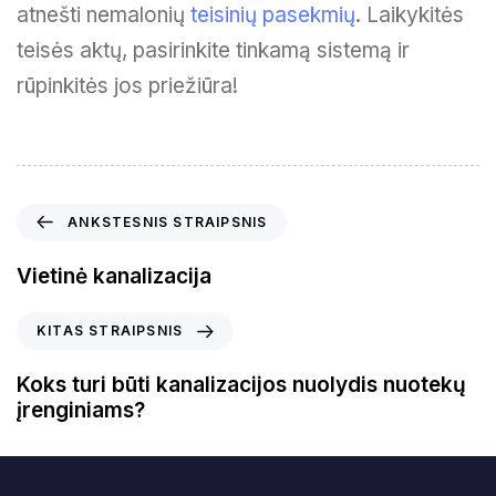
atnešti nemalonių
teisinių pasekmių
. Laikykitės
teisės aktų, pasirinkite tinkamą sistemą ir
rūpinkitės jos priežiūra!
A
ANKSTESNIS STRAIPSNIS
n
k
Vietinė kanalizacija
s
t
K
KITAS STRAIPSNIS
e
i
s
t
Koks turi būti kanalizacijos nuolydis nuotekų
n
a
įrenginiams?
i
s
s
s
s
t