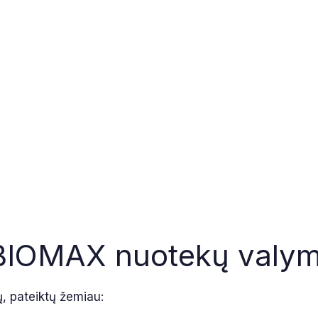
s BIOMAX nuotekų valym
ų, pateiktų žemiau: