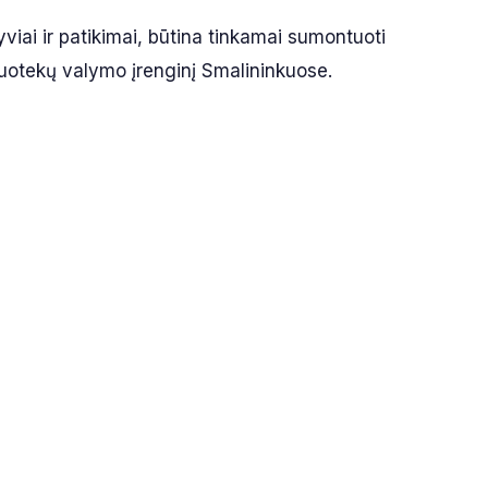
yviai ir patikimai, būtina tinkamai sumontuoti
nuotekų valymo įrenginį Smalininkuose.