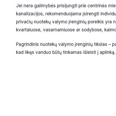
Jei nėra galimybės prisijungti prie centrinės mi
kanalizacijos, rekomenduojama įsirengti individ
privačių nuotekų valymo įrenginių poreikis yra 
kvartaluose, vasarnamiuose ar sodybose, kaimo 
Pagrindinis nuotekų valymo įrenginių tikslas – pa
kad likęs vanduo būtų tinkamas išleisti į aplinką.