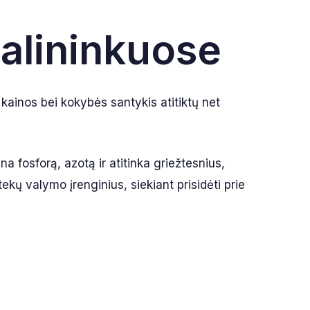
alininkuose
 kainos bei kokybės santykis atitiktų net
a fosforą, azotą ir atitinka griežtesnius,
kų valymo įrenginius, siekiant prisidėti prie