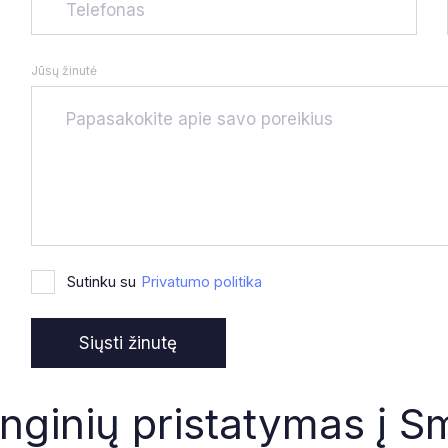
Jūsų žinutė
Sutinku su
Privatumo politika
nginių pristatymas į S