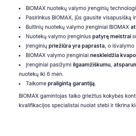
BIOMAX nuotekų valymo įrenginių technologi
Pasirinkus BIOMAX, jūs gausite visapusišką 
Buitinių nuotekų valymo įrenginiai BIOMAX
at
Nuotekų valymo įrenginius
patyrę meistrai
s
Įrenginių
priežiūra yra paprasta
, o išvalymo
BIOMAX valymo įrenginiai
neskleidžia kvapo
Įrenginiai pasižymi
ilgaamžiškumu
,
atsparu
nuotekų iki 6 mėn.
Taikome
prailgintą garantiją
.
BIOMAX gamintojas taiko griežtus kokybės kont
kvalifikacijos specialistai nuolat stebi ir tikri