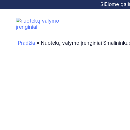
Skip
Skip
Siūlome gal
links
to
primary
navigation
Skip
Pradžia
»
Nuotekų valymo įrenginiai Smalininku
to
content