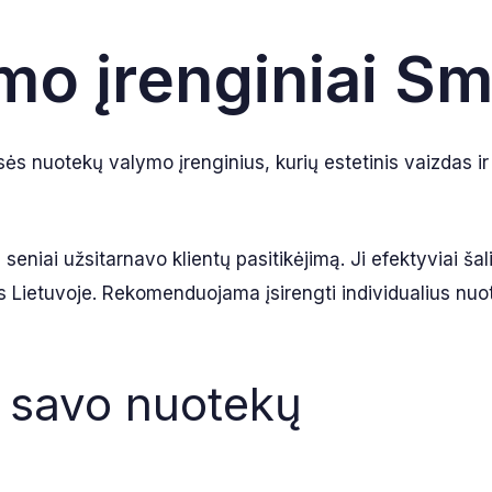
o įrenginiai Sm
ės nuotekų valymo įrenginius, kurių estetinis vaizdas ir
niai užsitarnavo klientų pasitikėjimą. Ji efektyviai šalin
s Lietuvoje. Rekomenduojama įsirengti individualius nuote
i savo nuotekų