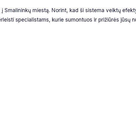
į į Smalininkų miestą. Norint, kad ši sistema veiktų efekt
eisti specialistams, kurie sumontuos ir prižiūrės jūsų 