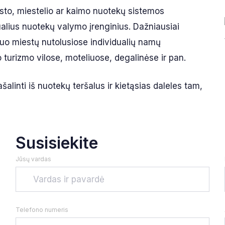
esto, miestelio ar kaimo nuotekų sistemos
ualius nuotekų valymo įrenginius. Dažniausiai
nuo miestų nutolusiose individualių namų
turizmo vilose, moteliuose, degalinėse ir pan.
šalinti iš nuotekų teršalus ir kietąsias daleles tam,
Susisiekite
Jūsų vardas
Telefono numeris