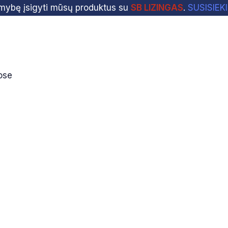
imybę įsigyti mūsų produktus su
SB LIZINGAS
.
SUSISIEK
ose