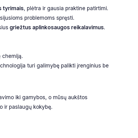
s tyrimais
, plėtra ir gausia praktine patirtimi.
usijusioms problemoms spręsti.
sius
griežtus aplinkosaugos reikalavimus
.
ę chemiją.
echnologija turi galimybę palikti įrenginius be
tavimo iki gamybos, o mūsų aukštos
kto ir paslaugų kokybę.