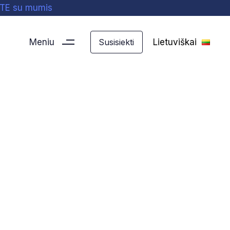
ITE su mumis
Meniu
Lietuviškai
Susisiekti