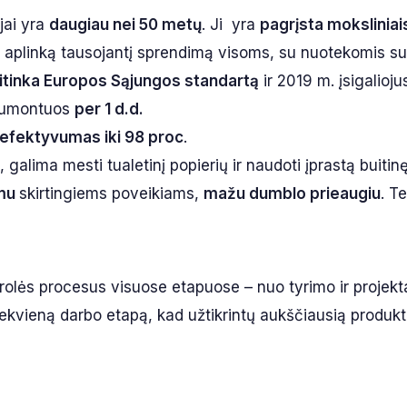
jai yra
daugiau nei 50 metų
. Ji yra
pagrįsta moksliniai
ir aplinką tausojantį sprendimą visoms, su nuotekomis s
itinka Europos Sąjungos standartą
ir 2019 m. įsigalioju
umontuos
per 1 d.d.
efektyvumas iki 98 proc
.
, galima mesti tualetinį popierių ir naudoti įprastą buitin
mu
skirtingiems poveikiams,
mažu dumblo prieaugiu
. T
rolės procesus visuose etapuose – nuo tyrimo ir projek
na kiekvieną darbo etapą, kad užtikrintų aukščiausią produ