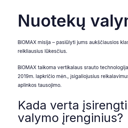
Nuotekų valym
BIOMAX misija – pasiūlyti jums aukščiausios klas
reikliausius lūkesčius.
BIOMAX taikoma vertikalaus srauto technologija se
2019m. lapkričio mėn., įsigaliojusius reikalavimu
aplinkos tausojimo.
Kada verta įsirengt
valymo įrenginius?