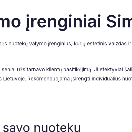
o įrenginiai Si
ės nuotekų valymo įrenginius, kurių estetinis vaizdas ir
niai užsitarnavo klientų pasitikėjimą. Ji efektyviai šalin
s Lietuvoje. Rekomenduojama įsirengti individualius nuote
i savo nuotekų