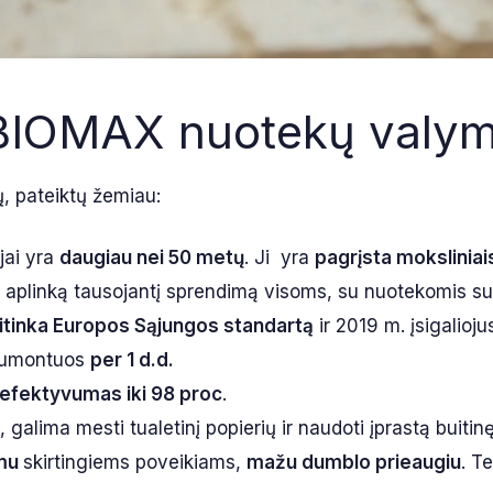
s BIOMAX nuotekų valym
ų, pateiktų žemiau:
jai yra
daugiau nei 50 metų
. Ji yra
pagrįsta moksliniai
ir aplinką tausojantį sprendimą visoms, su nuotekomis s
itinka Europos Sąjungos standartą
ir 2019 m. įsigalioju
umontuos
per 1 d.d.
efektyvumas iki 98 proc
.
, galima mesti tualetinį popierių ir naudoti įprastą buitin
mu
skirtingiems poveikiams,
mažu dumblo prieaugiu
. T