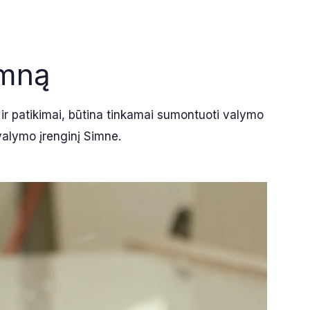
imną
i ir patikimai, būtina tinkamai sumontuoti valymo
valymo įrenginį Simne.