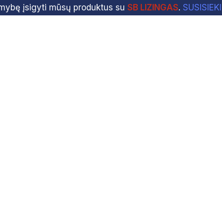
imybę įsigyti mūsų produktus su
SB LIZINGAS
.
SUSISIEK