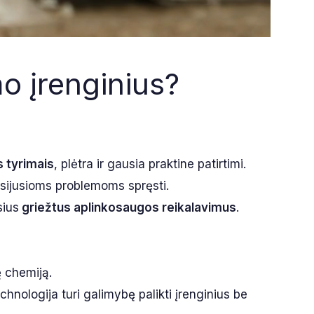
o įrenginius?
s tyrimais
, plėtra ir gausia praktine patirtimi.
usijusioms problemoms spręsti.
sius
griežtus aplinkosaugos reikalavimus
.
ę chemiją.
echnologija turi galimybę palikti įrenginius be