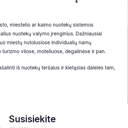
esto, miestelio ar kaimo nuotekų sistemos
ualius nuotekų valymo įrenginius. Dažniausiai
nuo miestų nutolusiose individualių namų
turizmo vilose, moteliuose, degalinėse ir pan.
šalinti iš nuotekų teršalus ir kietąsias daleles tam,
Susisiekite