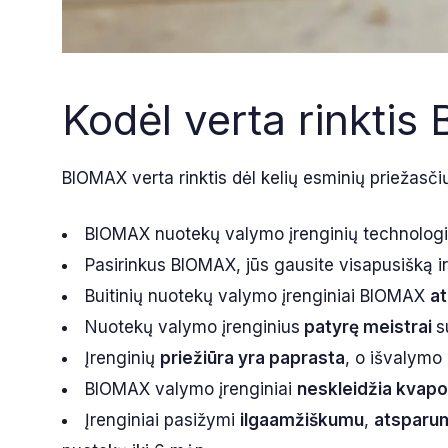
Kodėl verta rinkti
BIOMAX verta rinktis dėl kelių esminių priežasči
BIOMAX nuotekų valymo įrenginių technologi
Pasirinkus BIOMAX, jūs gausite visapusišką 
Buitinių nuotekų valymo įrenginiai BIOMAX
at
Nuotekų valymo įrenginius
patyrę meistrai
s
Įrenginių
priežiūra yra paprasta
, o išvalymo
BIOMAX valymo įrenginiai
neskleidžia kvapo
Įrenginiai pasižymi
ilgaamžiškumu
,
atsparu