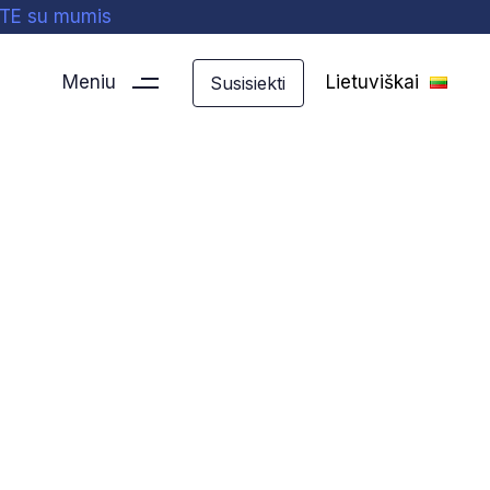
ITE su mumis
Meniu
Lietuviškai
S
u
s
i
s
i
e
k
t
i