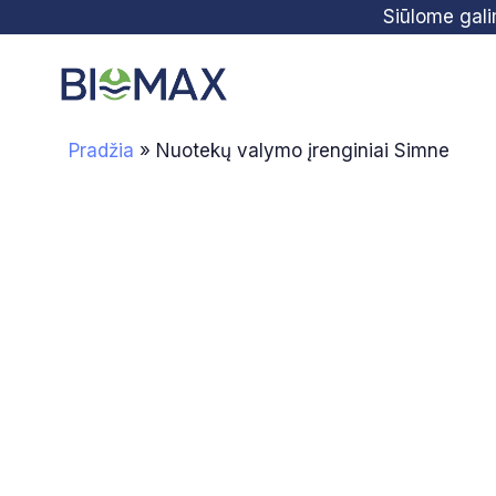
Skip
Skip
Siūlome gal
links
to
primary
navigation
Pradžia
»
Nuotekų valymo įrenginiai Simne
Skip
to
content