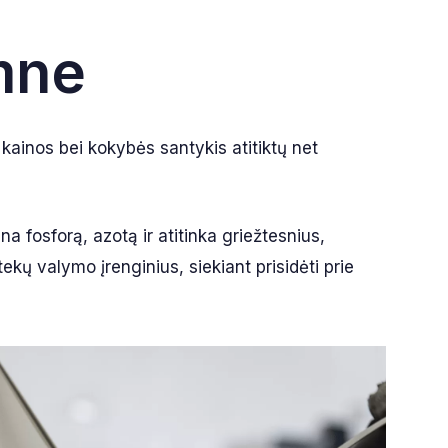
mne
 kainos bei kokybės santykis atitiktų net
a fosforą, azotą ir atitinka griežtesnius,
kų valymo įrenginius, siekiant prisidėti prie