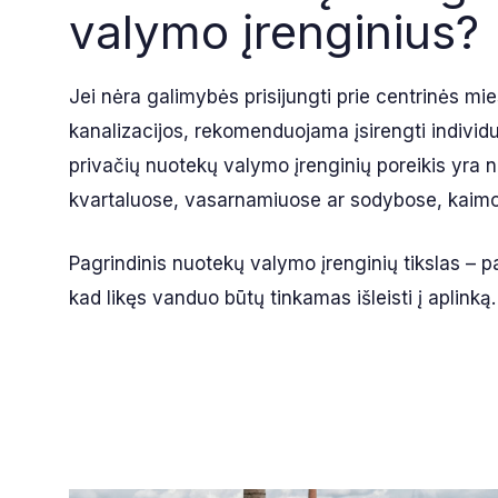
valymo įrenginius?
Jei nėra galimybės prisijungti prie centrinės mi
kanalizacijos, rekomenduojama įsirengti individ
privačių nuotekų valymo įrenginių poreikis yra 
kvartaluose, vasarnamiuose ar sodybose, kaimo 
Pagrindinis nuotekų valymo įrenginių tikslas – pa
kad likęs vanduo būtų tinkamas išleisti į aplinką.