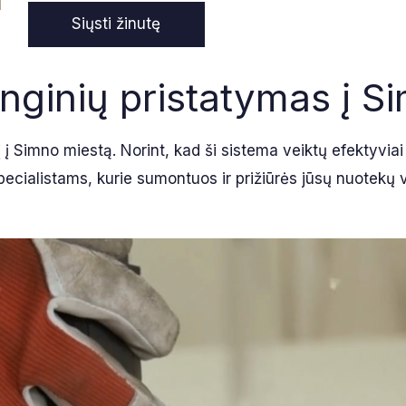
nginių pristatymas į S
į į Simno miestą. Norint, kad ši sistema veiktų efektyvia
pecialistams, kurie sumontuos ir prižiūrės jūsų nuotekų 