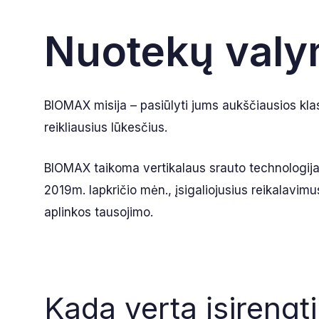
Nuotekų valym
BIOMAX misija – pasiūlyti jums aukščiausios klas
reikliausius lūkesčius.
BIOMAX taikoma vertikalaus srauto technologija se
2019m. lapkričio mėn., įsigaliojusius reikalavimu
aplinkos tausojimo.
Kada verta įsirengt