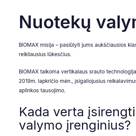
Nuotekų valym
BIOMAX misija – pasiūlyti jums aukščiausios klas
reikliausius lūkesčius.
BIOMAX taikoma vertikalaus srauto technologija se
2019m. lapkričio mėn., įsigaliojusius reikalavimu
aplinkos tausojimo.
Kada verta įsirengt
valymo įrenginius?