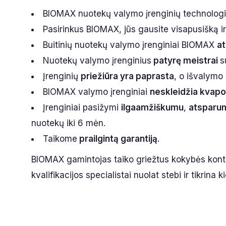
BIOMAX nuotekų valymo įrenginių technologi
Pasirinkus BIOMAX, jūs gausite visapusišką 
Buitinių nuotekų valymo įrenginiai BIOMAX
at
Nuotekų valymo įrenginius
patyrę meistrai
s
Įrenginių
priežiūra yra paprasta
, o išvalymo
BIOMAX valymo įrenginiai
neskleidžia kvapo
Įrenginiai pasižymi
ilgaamžiškumu
,
atsparu
nuotekų iki 6 mėn.
Taikome
prailgintą garantiją
.
BIOMAX gamintojas taiko griežtus kokybės kont
kvalifikacijos specialistai nuolat stebi ir tikri