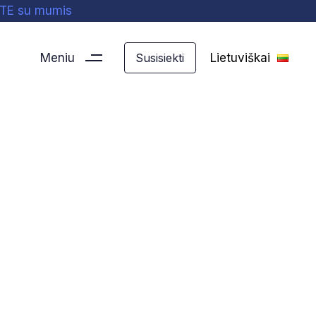
ITE su mumis
Meniu
Lietuviškai
Susisiekti