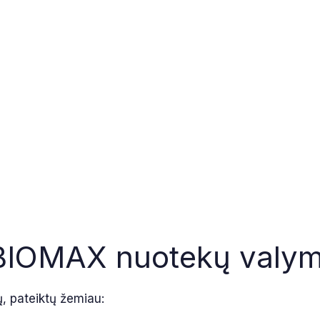
s BIOMAX nuotekų valym
ų, pateiktų žemiau: