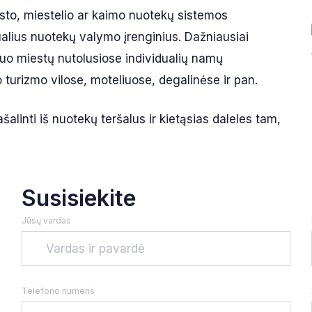
esto, miestelio ar kaimo nuotekų sistemos
ualius nuotekų valymo įrenginius. Dažniausiai
nuo miestų nutolusiose individualių namų
turizmo vilose, moteliuose, degalinėse ir pan.
šalinti iš nuotekų teršalus ir kietąsias daleles tam,
Susisiekite
Jūsų vardas
Telefono numeris