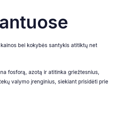
lantuose
 kainos bei kokybės santykis atitiktų net
a fosforą, azotą ir atitinka griežtesnius,
kų valymo įrenginius, siekiant prisidėti prie