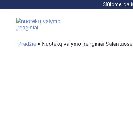
Skip
Skip
Siūlome gal
links
to
primary
navigation
Skip
Pradžia
»
Nuotekų valymo įrenginiai Salantuose
to
content