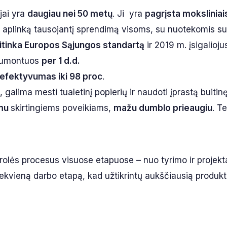
jai yra
daugiau nei 50 metų
. Ji yra
pagrįsta moksliniai
ir aplinką tausojantį sprendimą visoms, su nuotekomis s
itinka Europos Sąjungos standartą
ir 2019 m. įsigalioju
umontuos
per 1 d.d.
efektyvumas iki 98 proc
.
, galima mesti tualetinį popierių ir naudoti įprastą buitin
mu
skirtingiems poveikiams,
mažu dumblo prieaugiu
. T
rolės procesus visuose etapuose – nuo tyrimo ir projek
na kiekvieną darbo etapą, kad užtikrintų aukščiausią produ