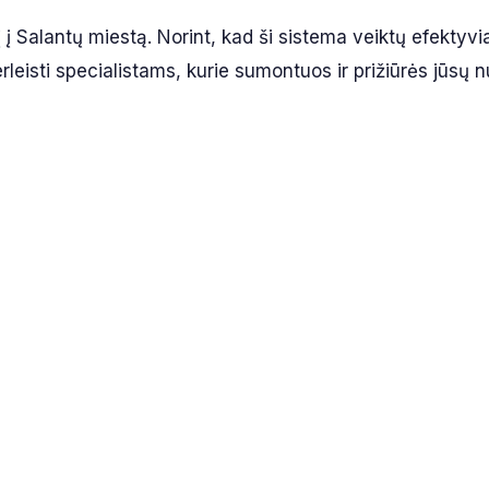
į į Salantų miestą. Norint, kad ši sistema veiktų efektyvi
eisti specialistams, kurie sumontuos ir prižiūrės jūsų 