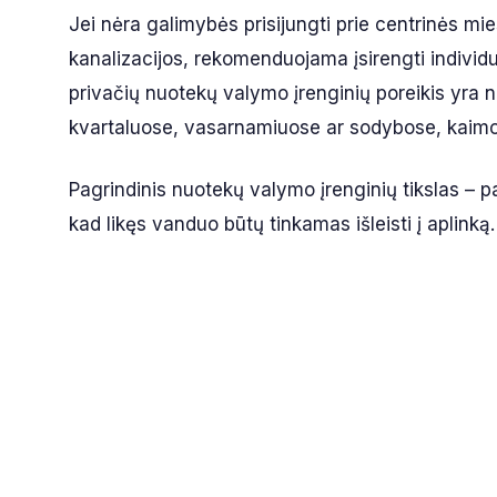
Jei nėra galimybės prisijungti prie centrinės mi
kanalizacijos, rekomenduojama įsirengti individ
privačių nuotekų valymo įrenginių poreikis yra 
kvartaluose, vasarnamiuose ar sodybose, kaimo 
Pagrindinis nuotekų valymo įrenginių tikslas – pa
kad likęs vanduo būtų tinkamas išleisti į aplinką.