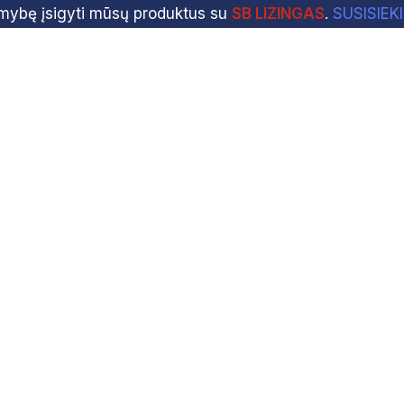
imybę įsigyti mūsų produktus su
SB LIZINGAS
.
SUSISIEK