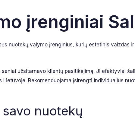
o įrenginiai Sa
ės nuotekų valymo įrenginius, kurių estetinis vaizdas ir
niai užsitarnavo klientų pasitikėjimą. Ji efektyviai šalin
s Lietuvoje. Rekomenduojama įsirengti individualius nuote
i savo nuotekų