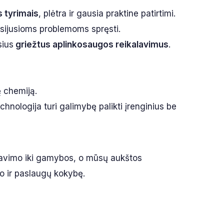
s tyrimais
, plėtra ir gausia praktine patirtimi.
usijusioms problemoms spręsti.
sius
griežtus aplinkosaugos reikalavimus
.
ę chemiją.
echnologija turi galimybę palikti įrenginius be
tavimo iki gamybos, o mūsų aukštos
kto ir paslaugų kokybę.