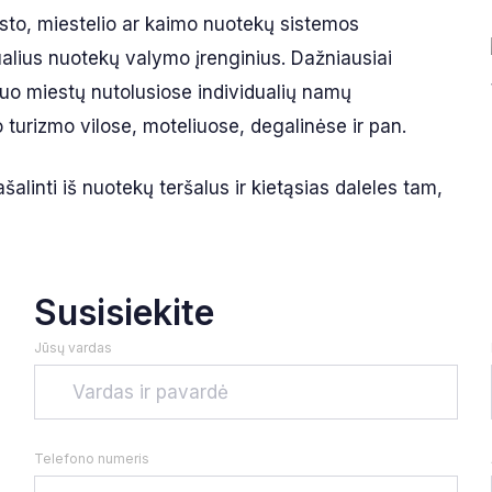
esto, miestelio ar kaimo nuotekų sistemos
ualius nuotekų valymo įrenginius. Dažniausiai
nuo miestų nutolusiose individualių namų
turizmo vilose, moteliuose, degalinėse ir pan.
šalinti iš nuotekų teršalus ir kietąsias daleles tam,
Susisiekite
Jūsų vardas
Telefono numeris