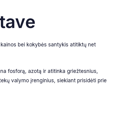
etave
 kainos bei kokybės santykis atitiktų net
a fosforą, azotą ir atitinka griežtesnius,
kų valymo įrenginius, siekiant prisidėti prie