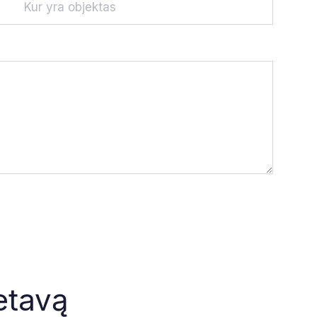
etavą