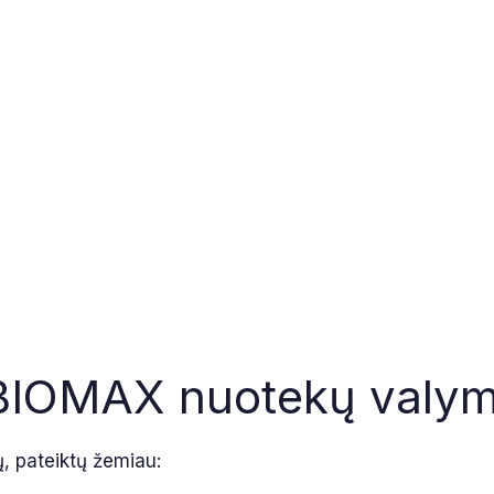
s BIOMAX nuotekų valym
ų, pateiktų žemiau: