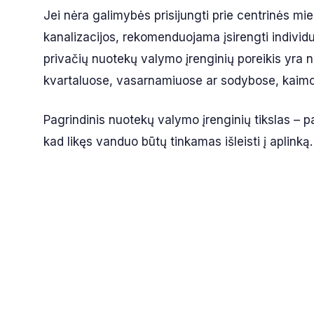
Jei nėra galimybės prisijungti prie centrinės mi
kanalizacijos, rekomenduojama įsirengti individ
privačių nuotekų valymo įrenginių poreikis yra 
kvartaluose, vasarnamiuose ar sodybose, kaimo 
Pagrindinis nuotekų valymo įrenginių tikslas – pa
kad likęs vanduo būtų tinkamas išleisti į aplinką.