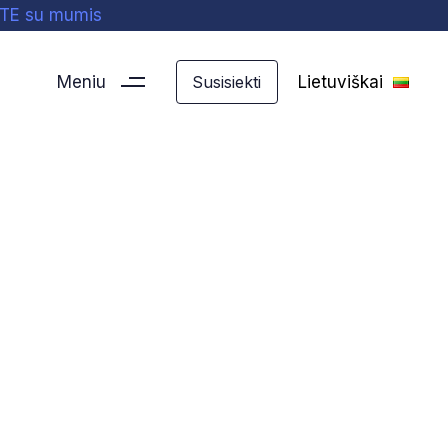
ITE su mumis
Meniu
Lietuviškai
Susisiekti