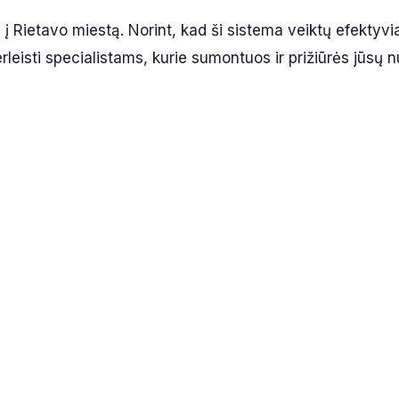
į į Rietavo miestą. Norint, kad ši sistema veiktų efektyvi
eisti specialistams, kurie sumontuos ir prižiūrės jūsų n