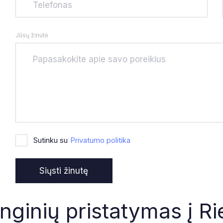
Jūsų žinutė
Sutinku su
Privatumo politika
ginių pristatymas į Ri