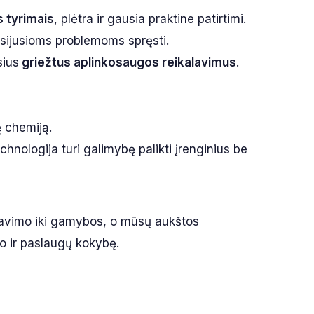
s tyrimais
, plėtra ir gausia praktine patirtimi.
usijusioms problemoms spręsti.
sius
griežtus aplinkosaugos reikalavimus
.
ę chemiją.
echnologija turi galimybę palikti įrenginius be
tavimo iki gamybos, o mūsų aukštos
kto ir paslaugų kokybę.