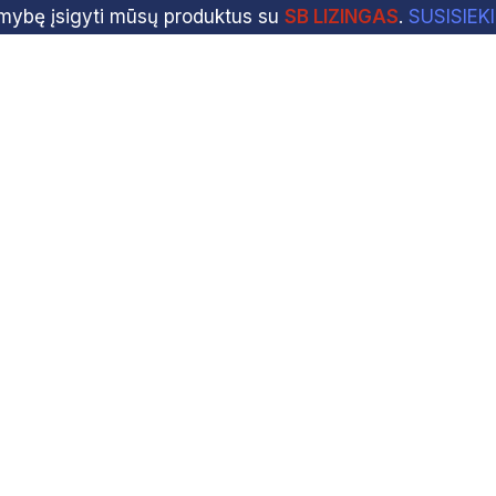
imybę įsigyti mūsų produktus su
SB LIZINGAS
.
SUSISIEK