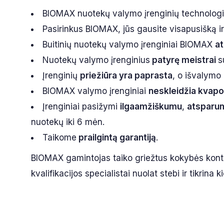
BIOMAX nuotekų valymo įrenginių technologi
Pasirinkus BIOMAX, jūs gausite visapusišką 
Buitinių nuotekų valymo įrenginiai BIOMAX
at
Nuotekų valymo įrenginius
patyrę meistrai
s
Įrenginių
priežiūra yra paprasta
, o išvalymo
BIOMAX valymo įrenginiai
neskleidžia kvapo
Įrenginiai pasižymi
ilgaamžiškumu
,
atsparu
nuotekų iki 6 mėn.
Taikome
prailgintą garantiją
.
BIOMAX gamintojas taiko griežtus kokybės kont
kvalifikacijos specialistai nuolat stebi ir tikri