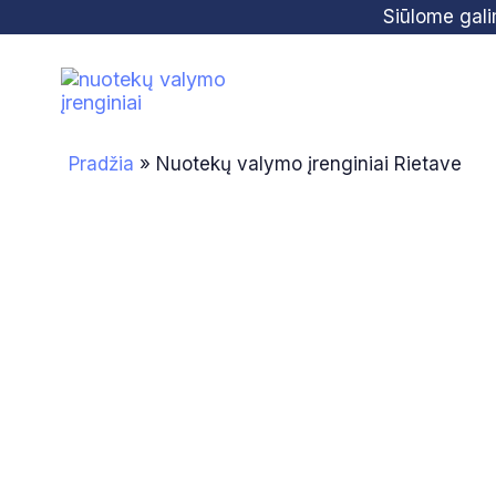
Skip
Skip
Siūlome gal
links
to
primary
navigation
Skip
Pradžia
»
Nuotekų valymo įrenginiai Rietave
to
content