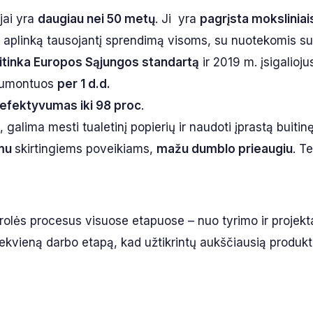
jai yra
daugiau nei 50 metų
. Ji yra
pagrįsta moksliniai
ir aplinką tausojantį sprendimą visoms, su nuotekomis s
itinka Europos Sąjungos standartą
ir 2019 m. įsigalioju
umontuos
per 1 d.d.
efektyvumas iki 98 proc
.
, galima mesti tualetinį popierių ir naudoti įprastą buitin
mu
skirtingiems poveikiams,
mažu dumblo prieaugiu
. T
rolės procesus visuose etapuose – nuo tyrimo ir projek
na kiekvieną darbo etapą, kad užtikrintų aukščiausią produ