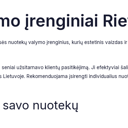
o įrenginiai Ri
ės nuotekų valymo įrenginius, kurių estetinis vaizdas ir
niai užsitarnavo klientų pasitikėjimą. Ji efektyviai šalin
s Lietuvoje. Rekomenduojama įsirengti individualius nuote
i savo nuotekų