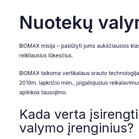
Nuotekų valym
BIOMAX misija – pasiūlyti jums aukščiausios klas
reikliausius lūkesčius.
BIOMAX taikoma vertikalaus srauto technologija se
2019m. lapkričio mėn., įsigaliojusius reikalavimu
aplinkos tausojimo.
Kada verta įsirengt
valymo įrenginius?