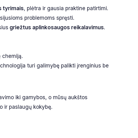
s tyrimais
, plėtra ir gausia praktine patirtimi.
usijusioms problemoms spręsti.
sius
griežtus aplinkosaugos reikalavimus
.
ę chemiją.
echnologija turi galimybę palikti įrenginius be
tavimo iki gamybos, o mūsų aukštos
kto ir paslaugų kokybę.