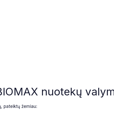
s BIOMAX nuotekų valym
ų, pateiktų žemiau: