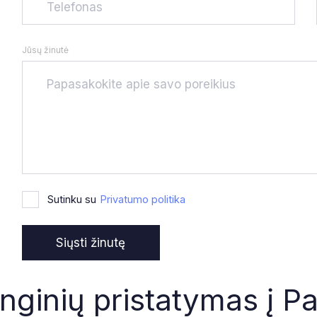
Jūsų žinutė
Sutinku su
Privatumo politika
nginių pristatymas į P