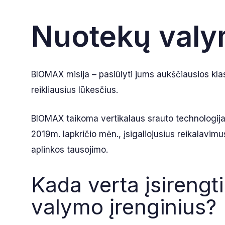
Nuotekų valym
BIOMAX misija – pasiūlyti jums aukščiausios klas
reikliausius lūkesčius.
BIOMAX taikoma vertikalaus srauto technologija se
2019m. lapkričio mėn., įsigaliojusius reikalavimu
aplinkos tausojimo.
Kada verta įsirengt
valymo įrenginius?