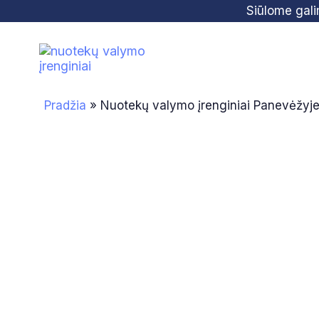
Skip
Skip
Siūlome gal
links
to
primary
navigation
Skip
Pradžia
»
Nuotekų valymo įrenginiai Panevėžyj
to
content