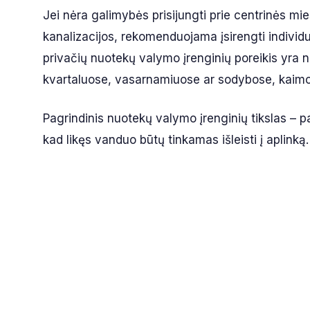
Jei nėra galimybės prisijungti prie centrinės mi
kanalizacijos, rekomenduojama įsirengti individ
privačių nuotekų valymo įrenginių poreikis yra 
kvartaluose, vasarnamiuose ar sodybose, kaimo 
Pagrindinis nuotekų valymo įrenginių tikslas – pa
kad likęs vanduo būtų tinkamas išleisti į aplinką.