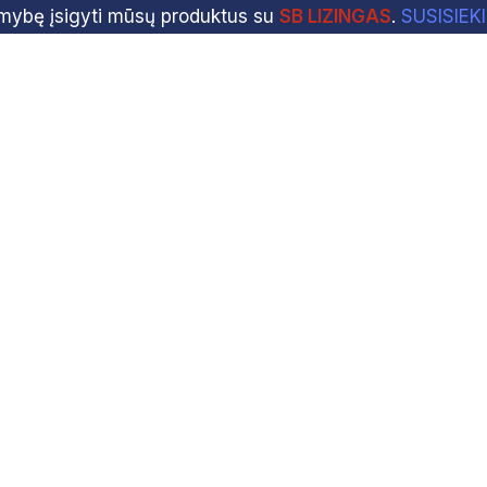
imybę įsigyti mūsų produktus su
SB LIZINGAS
.
SUSISIEK
e