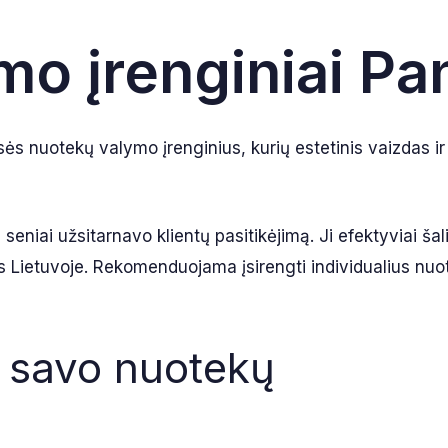
o įrenginiai Pa
ės nuotekų valymo įrenginius, kurių estetinis vaizdas ir
niai užsitarnavo klientų pasitikėjimą. Ji efektyviai šalin
s Lietuvoje. Rekomenduojama įsirengti individualius nuote
i savo nuotekų