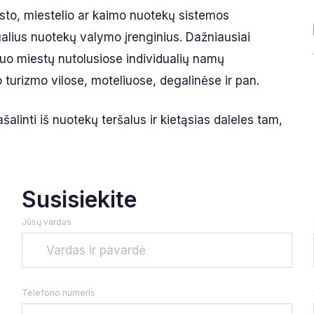
esto, miestelio ar kaimo nuotekų sistemos
ualius nuotekų valymo įrenginius. Dažniausiai
nuo miestų nutolusiose individualių namų
turizmo vilose, moteliuose, degalinėse ir pan.
šalinti iš nuotekų teršalus ir kietąsias daleles tam,
Susisiekite
Jūsų vardas
Telefono numeris