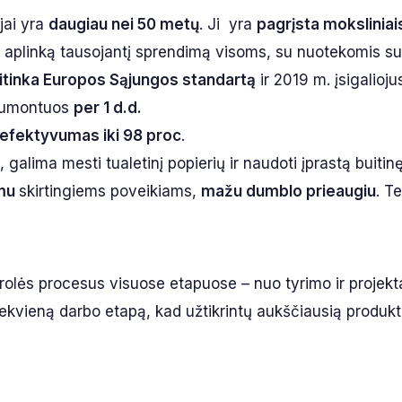
jai yra
daugiau nei 50 metų
. Ji yra
pagrįsta moksliniai
ir aplinką tausojantį sprendimą visoms, su nuotekomis s
itinka Europos Sąjungos standartą
ir 2019 m. įsigalioju
umontuos
per 1 d.d.
efektyvumas iki 98 proc
.
, galima mesti tualetinį popierių ir naudoti įprastą buitin
mu
skirtingiems poveikiams,
mažu dumblo prieaugiu
. T
rolės procesus visuose etapuose – nuo tyrimo ir projek
na kiekvieną darbo etapą, kad užtikrintų aukščiausią produ