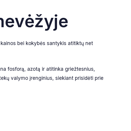
nevėžyje
 kainos bei kokybės santykis atitiktų net
a fosforą, azotą ir atitinka griežtesnius,
kų valymo įrenginius, siekiant prisidėti prie