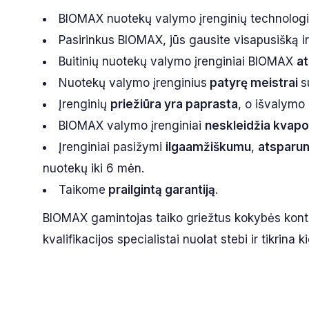
BIOMAX nuotekų valymo įrenginių technologi
Pasirinkus BIOMAX, jūs gausite visapusišką 
Buitinių nuotekų valymo įrenginiai BIOMAX
at
Nuotekų valymo įrenginius
patyrę meistrai
s
Įrenginių
priežiūra yra paprasta
, o išvalymo
BIOMAX valymo įrenginiai
neskleidžia kvapo
Įrenginiai pasižymi
ilgaamžiškumu
,
atsparu
nuotekų iki 6 mėn.
Taikome
prailgintą garantiją
.
BIOMAX gamintojas taiko griežtus kokybės kont
kvalifikacijos specialistai nuolat stebi ir tikri