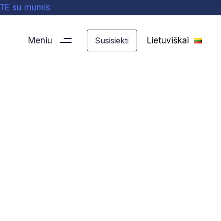
ITE su mumis
Meniu
Lietuviškai
Susisiekti