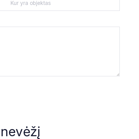
anevėžį