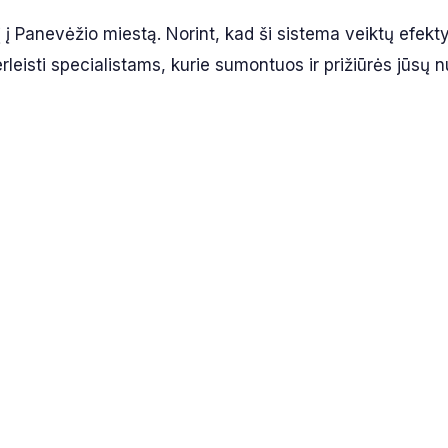
į į Panevėžio miestą. Norint, kad ši sistema veiktų efekty
eisti specialistams, kurie sumontuos ir prižiūrės jūsų 