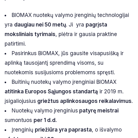
BIOMAX nuotekų valymo įrenginių technologijai
yra
daugiau nei 50 metų
. Ji yra
pagrįsta
moksliniais tyrimais
, plėtra ir gausia praktine
patirtimi.
Pasirinkus BIOMAX, jūs gausite visapusišką ir
aplinką tausojantį sprendimą visoms, su
nuotekomis susijusioms problemoms spręsti.
Buitinių nuotekų valymo įrenginiai BIOMAX
atitinka Europos Sąjungos standartą
ir 2019 m.
įsigaliojusius
griežtus aplinkosaugos reikalavimus
.
Nuotekų valymo įrenginius
patyrę meistrai
sumontuos
per 1 d.d.
Įrenginių
priežiūra yra paprasta
, o išvalymo