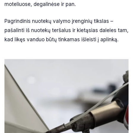
moteliuose, degalinėse ir pan.
Pagrindinis nuotekų valymo įrenginių tikslas –
pašalinti iš nuotekų teršalus ir kietąsias daleles tam,
kad likęs vanduo būtų tinkamas išleisti į aplinką.