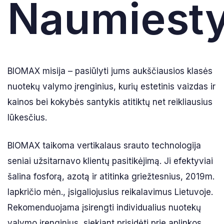
Naumiesty
BIOMAX misija – pasiūlyti jums aukščiausios klasės
nuotekų valymo įrenginius, kurių estetinis vaizdas ir
kainos bei kokybės santykis atitiktų net reikliausius
lūkesčius.
BIOMAX taikoma vertikalaus srauto technologija
seniai užsitarnavo klientų pasitikėjimą. Ji efektyviai
šalina fosforą, azotą ir atitinka griežtesnius, 2019m.
lapkričio mėn., įsigaliojusius reikalavimus Lietuvoje.
Rekomenduojama įsirengti individualius nuotekų
valymo įrenginius, siekiant prisidėti prie aplinkos