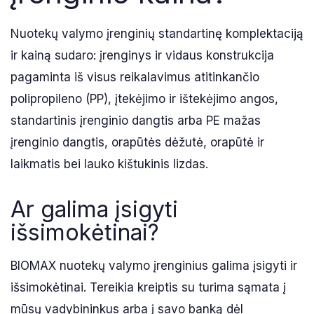
Nuotekų valymo įrenginių standartinę komplektaciją
ir kainą sudaro: įrenginys ir vidaus konstrukcija
pagaminta iš visus reikalavimus atitinkančio
polipropileno (PP), įtekėjimo ir ištekėjimo angos,
standartinis įrenginio dangtis arba PE mažas
įrenginio dangtis, orapūtės dėžutė, orapūtė ir
laikmatis bei lauko kištukinis lizdas.
Ar galima įsigyti
išsimokėtinai?
BIOMAX nuotekų valymo įrenginius galima įsigyti ir
išsimokėtinai. Tereikia kreiptis su turima sąmata į
mūsų vadybininkus arba į savo banką dėl