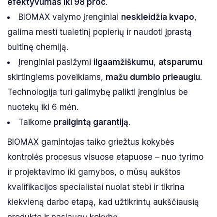
efektyvumas iki 98 proc
.
BIOMAX valymo įrenginiai
neskleidžia kvapo
,
galima mesti tualetinį popierių ir naudoti įprastą
buitinę chemiją.
Įrenginiai pasižymi
ilgaamžiškumu
,
atsparumu
skirtingiems poveikiams,
mažu dumblo prieaugiu
.
Technologija turi galimybę palikti įrenginius be
nuotekų iki 6 mėn.
Taikome
prailgintą garantiją
.
BIOMAX gamintojas taiko griežtus kokybės
kontrolės procesus visuose etapuose – nuo tyrimo
ir projektavimo iki gamybos, o mūsų aukštos
kvalifikacijos specialistai nuolat stebi ir tikrina
kiekvieną darbo etapą, kad užtikrintų aukščiausią
produkto ir paslaugų kokybę.