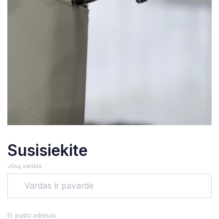
Susisiekite
Jūsų vardas
El. pašto adresas