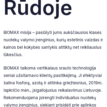
Rūdoje
BIOMAX misija – pasiūlyti jums aukščiausios klasės
nuotekų valymo įrenginius, kurių estetinis vaizdas ir
kainos bei kokybės santykis atitiktų net reikliausius
lūkesčius.
BIOMAX taikoma vertikalaus srauto technologija
seniai užsitarnavo klientų pasitikėjimą. Ji efektyviai
šalina fosforą, azotą ir atitinka griežtesnius, 2019m.
lapkričio mėn., įsigaliojusius reikalavimus Lietuvoje.
Rekomenduojama įsirengti individualius nuotekų
valymo įrenginius, siekiant prisidėti prie aplinkos