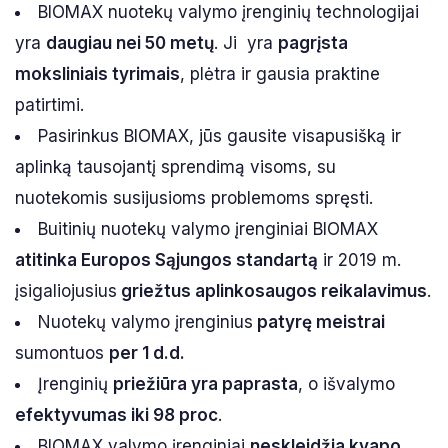
BIOMAX nuotekų valymo įrenginių technologijai
yra
daugiau nei 50 metų
. Ji yra
pagrįsta
moksliniais tyrimais
, plėtra ir gausia praktine
patirtimi.
Pasirinkus BIOMAX, jūs gausite visapusišką ir
aplinką tausojantį sprendimą visoms, su
nuotekomis susijusioms problemoms spręsti.
Buitinių nuotekų valymo įrenginiai BIOMAX
atitinka Europos Sąjungos standartą
ir 2019 m.
įsigaliojusius
griežtus aplinkosaugos reikalavimus
.
Nuotekų valymo įrenginius
patyrę meistrai
sumontuos
per 1 d.d.
Įrenginių
priežiūra yra paprasta
, o išvalymo
efektyvumas iki 98 proc
.
BIOMAX valymo įrenginiai
neskleidžia kvapo
,