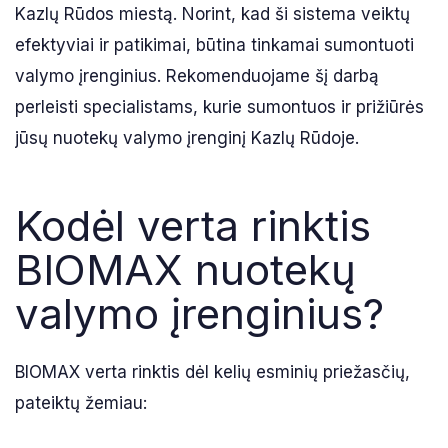
Kazlų Rūdos miestą. Norint, kad ši sistema veiktų
efektyviai ir patikimai, būtina tinkamai sumontuoti
valymo įrenginius. Rekomenduojame šį darbą
perleisti specialistams, kurie sumontuos ir prižiūrės
jūsų nuotekų valymo įrenginį Kazlų Rūdoje.
Kodėl verta rinktis
BIOMAX nuotekų
valymo įrenginius?
BIOMAX verta rinktis dėl kelių esminių priežasčių,
pateiktų žemiau: