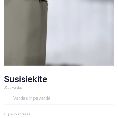
Susisiekite
Jūsų vardas
El. pašto adresas