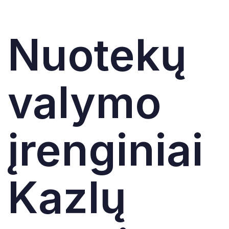
Nuotekų
valymo
įrenginiai
Kazlų