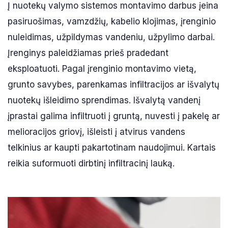
Į nuotekų valymo sistemos montavimo darbus įeina
pasiruošimas, vamzdžių, kabelio klojimas, įrenginio
nuleidimas, užpildymas vandeniu, užpylimo darbai.
Įrenginys paleidžiamas prieš pradedant
eksploatuoti. Pagal įrenginio montavimo vietą,
grunto savybes, parenkamas infiltracijos ar išvalytų
nuotekų išleidimo sprendimas. Išvalytą vandenį
įprastai galima infiltruoti į gruntą, nuvesti į pakelę ar
melioracijos griovį, išleisti į atvirus vandens
telkinius ar kaupti pakartotinam naudojimui. Kartais
reikia suformuoti dirbtinį infiltracinį lauką.