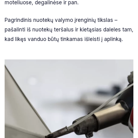
moteliuose, degalinėse ir pan.
Pagrindinis nuotekų valymo įrenginių tikslas –
pašalinti iš nuotekų teršalus ir kietąsias daleles tam,
kad likęs vanduo būtų tinkamas išleisti į aplinką.