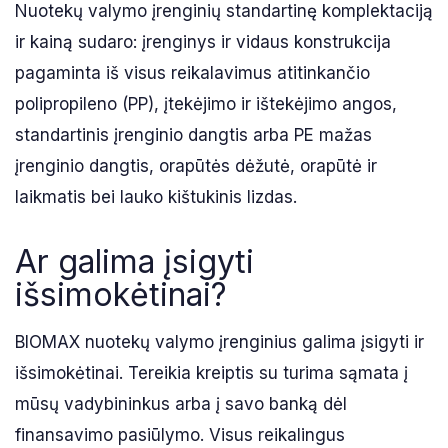
Nuotekų valymo įrenginių standartinę komplektaciją
ir kainą sudaro: įrenginys ir vidaus konstrukcija
pagaminta iš visus reikalavimus atitinkančio
polipropileno (PP), įtekėjimo ir ištekėjimo angos,
standartinis įrenginio dangtis arba PE mažas
įrenginio dangtis, orapūtės dėžutė, orapūtė ir
laikmatis bei lauko kištukinis lizdas.
Ar galima įsigyti
išsimokėtinai?
BIOMAX nuotekų valymo įrenginius galima įsigyti ir
išsimokėtinai. Tereikia kreiptis su turima sąmata į
mūsų vadybininkus arba į savo banką dėl
finansavimo pasiūlymo. Visus reikalingus