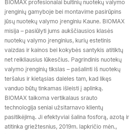
BIOMAX profesionalai buitinių nuotekų valymo
įrenginių gamyboje bei montavime pasirūpins
jūsų nuotekų valymo įrenginiu Kaune. BIOMAX
misija – pasiūlyti jums aukščiausios klasės
nuotekų valymo įrenginius, kurių estetinis
vaizdas ir kainos bei kokybės santykis atitiktų
net reikliausius lūkesčius. Pagrindinis nuotekų
valymo įrenginių tikslas – pašalinti iš nuotekų
teršalus ir kietąsias daleles tam, kad likęs
vanduo būtų tinkamas išleisti į aplinką.
BIOMAX taikoma vertikalaus srauto
technologija seniai užsitarnavo klientų
pasitikėjimą. Ji efektyviai šalina fosforą, azotą ir
atitinka griežtesnius, 2019m. lapkričio mėn.,