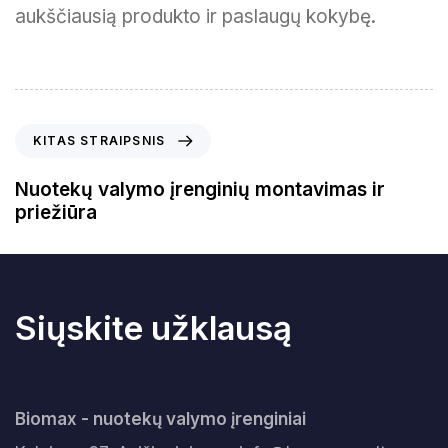
aukščiausią produkto ir paslaugų kokybę.
K
KITAS STRAIPSNIS
i
t
Nuotekų valymo įrenginių montavimas ir
a
priežiūra
s
s
t
r
a
Siųskite užklausą
i
p
s
n
Biomax - nuotekų valymo įrenginiai
i