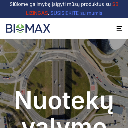
Skip
Siūlome galimybę įsigyti mūsų produktus su
Skip
SB
links
to
LIZINGAS
.
SUSISIEKITE su mumis
primary
navigation
To
Skip
na
to
content
Nuotekų
valymo