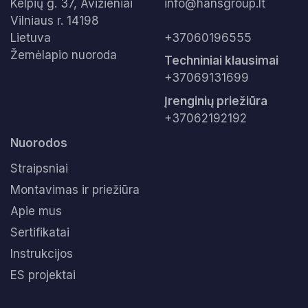
Kelpių g. 37, Avižieniai
info@hansgroup.lt
s
Vilniaus r. 14198
Lietuva
+37060196555
Žemėlapio nuoroda
Techniniai klausimai
+37069131699
Įrenginių priežiūra
+37062192192
Nuorodos
Straipsniai
Montavimas ir priežiūra
Apie mus
Sertifikatai
Instrukcijos
ES projektai