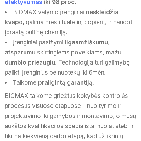
efektyvumas
iki 98 proc
.
BIOMAX valymo įrenginiai
neskleidžia
kvapo
, galima mesti tualetinį popierių ir naudoti
įprastą buitinę chemiją.
Įrenginiai pasižymi
ilgaamžiškumu
,
atsparumu
skirtingiems poveikiams,
mažu
dumblo prieaugiu
. Technologija turi galimybę
palikti įrenginius be nuotekų iki 6mėn.
Taikome
prailgintą garantiją
.
BIOMAX taikome griežtus kokybės kontrolės
procesus visuose etapuose – nuo tyrimo ir
projektavimo iki gamybos ir montavimo, o mūsų
aukštos kvalifikacijos specialistai nuolat stebi ir
tikrina kiekvieną darbo etapą, kad užtikrintų