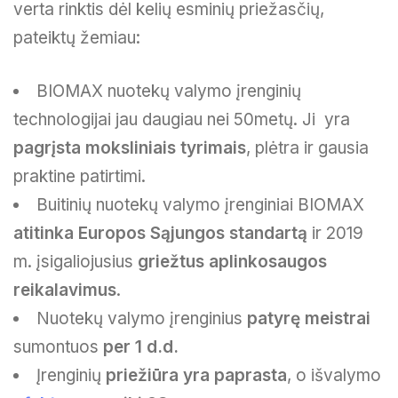
verta rinktis dėl kelių esminių priežasčių,
pateiktų žemiau:
BIOMAX nuotekų valymo įrenginių
technologijai jau daugiau nei 50metų. Ji yra
pagrįsta moksliniais tyrimais
, plėtra ir gausia
praktine patirtimi.
Buitinių nuotekų valymo įrenginiai BIOMAX
atitinka Europos Sąjungos standartą
ir 2019
m. įsigaliojusius
griežtus aplinkosaugos
reikalavimus
.
Nuotekų valymo įrenginius
patyrę meistrai
sumontuos
per 1 d.d.
Įrenginių
priežiūra yra paprasta
, o išvalymo