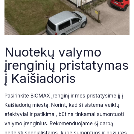
Nuotekų valymo
įrenginių pristatymas
į Kaišiadoris
Pasirinkite BIOMAX įrenginį ir mes pristatysime jį į
Kaišiadorių miestą. Norint, kad ši sistema veiktų
efektyviai ir patikimai, būtina tinkamai sumontuoti
valymo įrenginius. Rekomenduojame šį darbą
perleisti specialistams, kurie sumontuos ir prižiūrės