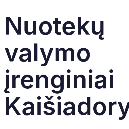
Nuotekų
valymo
įrenginiai
Kaišiador