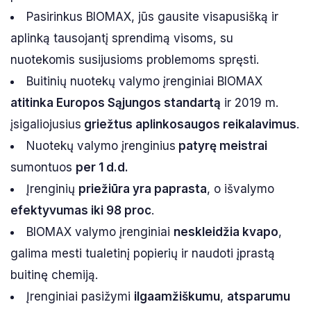
Pasirinkus BIOMAX, jūs gausite visapusišką ir
aplinką tausojantį sprendimą visoms, su
nuotekomis susijusioms problemoms spręsti.
Buitinių nuotekų valymo įrenginiai BIOMAX
atitinka Europos Sąjungos standartą
ir 2019 m.
įsigaliojusius
griežtus aplinkosaugos reikalavimus
.
Nuotekų valymo įrenginius
patyrę meistrai
sumontuos
per 1 d.d.
Įrenginių
priežiūra yra paprasta
, o išvalymo
efektyvumas iki 98 proc
.
BIOMAX valymo įrenginiai
neskleidžia kvapo
,
galima mesti tualetinį popierių ir naudoti įprastą
buitinę chemiją.
Įrenginiai pasižymi
ilgaamžiškumu
,
atsparumu