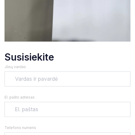
Susisiekite
Jūsų vardas
El. pašto adresas
Telefono numeris