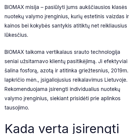
BIOMAX misija – pasiūlyti jums aukščiausios klasės
nuotekų valymo įrenginius, kurių estetinis vaizdas ir
kainos bei kokybės santykis atitiktų net reikliausius
lūkesčius.
BIOMAX taikoma vertikalaus srauto technologija
seniai užsitarnavo klientų pasitikėjimą. Ji efektyviai
šalina fosforą, azotą ir atitinka griežtesnius, 2019m.
lapkričio mėn., įsigaliojusius reikalavimus Lietuvoje.
Rekomenduojama įsirengti individualius nuotekų
valymo įrenginius, siekiant prisidėti prie aplinkos
tausojimo.
Kada verta įsirengti