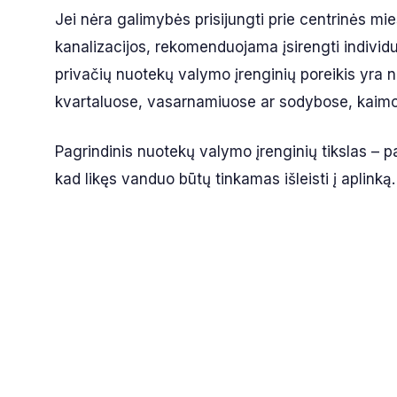
Jei nėra galimybės prisijungti prie centrinės mi
kanalizacijos, rekomenduojama įsirengti individ
privačių nuotekų valymo įrenginių poreikis yra 
kvartaluose, vasarnamiuose ar sodybose, kaimo 
Pagrindinis nuotekų valymo įrenginių tikslas – pa
kad likęs vanduo būtų tinkamas išleisti į aplinką.