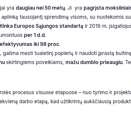
jai yra
daugiau nei 50 metų
. Ji yra
pagrįsta moksliniai
ir aplinką tausojantį sprendimą visoms, su nuotekomis s
itinka Europos Sąjungos standartą
ir 2019 m. įsigalioju
umontuos
per 1 d.d.
efektyvumas iki 98 proc
.
, galima mesti tualetinį popierių ir naudoti įprastą buitin
mu
skirtingiems poveikiams,
mažu dumblo prieaugiu
. T
rolės procesus visuose etapuose – nuo tyrimo ir projek
na kiekvieną darbo etapą, kad užtikrintų aukščiausią produ