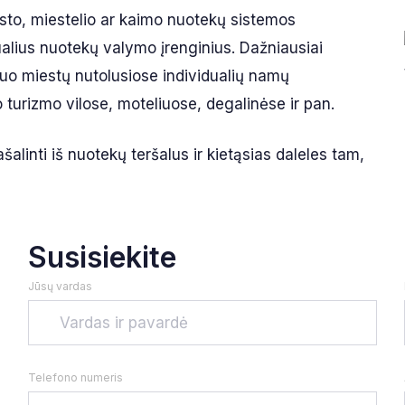
esto, miestelio ar kaimo nuotekų sistemos
ualius nuotekų valymo įrenginius. Dažniausiai
nuo miestų nutolusiose individualių namų
turizmo vilose, moteliuose, degalinėse ir pan.
šalinti iš nuotekų teršalus ir kietąsias daleles tam,
Susisiekite
Jūsų vardas
Telefono numeris