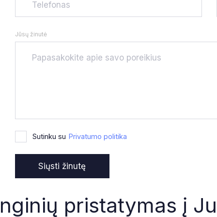
Jūsų žinutė
Sutinku su
Privatumo politika
nginių pristatymas į J