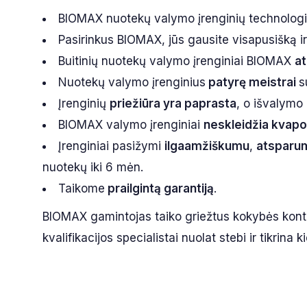
BIOMAX nuotekų valymo įrenginių technologi
Pasirinkus BIOMAX, jūs gausite visapusišką 
Buitinių nuotekų valymo įrenginiai BIOMAX
at
Nuotekų valymo įrenginius
patyrę meistrai
s
Įrenginių
priežiūra yra paprasta
, o išvalymo
BIOMAX valymo įrenginiai
neskleidžia kvapo
Įrenginiai pasižymi
ilgaamžiškumu
,
atsparu
nuotekų iki 6 mėn.
Taikome
prailgintą garantiją
.
BIOMAX gamintojas taiko griežtus kokybės kont
kvalifikacijos specialistai nuolat stebi ir tikri