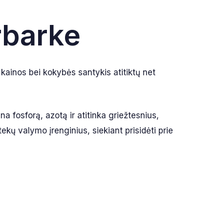
rbarke
 kainos bei kokybės santykis atitiktų net
a fosforą, azotą ir atitinka griežtesnius,
kų valymo įrenginius, siekiant prisidėti prie