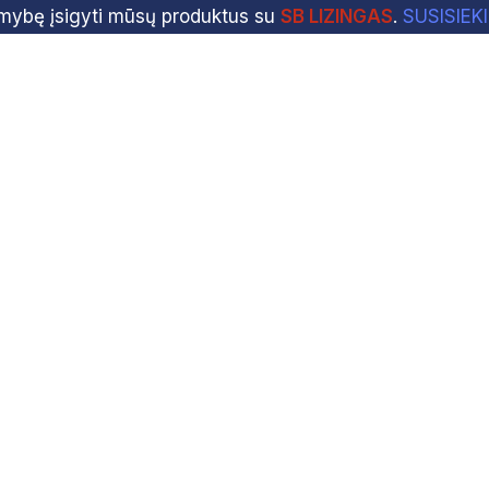
imybę įsigyti mūsų produktus su
SB LIZINGAS
.
SUSISIEK