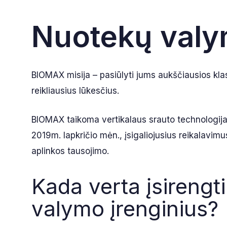
Nuotekų valym
BIOMAX misija – pasiūlyti jums aukščiausios klas
reikliausius lūkesčius.
BIOMAX taikoma vertikalaus srauto technologija se
2019m. lapkričio mėn., įsigaliojusius reikalavimu
aplinkos tausojimo.
Kada verta įsirengt
valymo įrenginius?