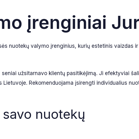
o įrenginiai Ju
ės nuotekų valymo įrenginius, kurių estetinis vaizdas ir
niai užsitarnavo klientų pasitikėjimą. Ji efektyviai šalin
s Lietuvoje. Rekomenduojama įsirengti individualius nuote
i savo nuotekų