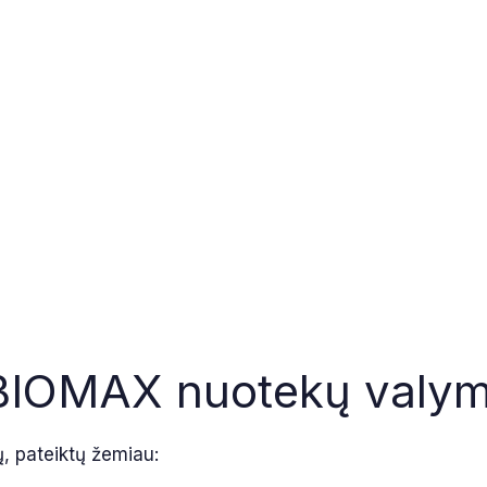
s BIOMAX nuotekų valym
ų, pateiktų žemiau: