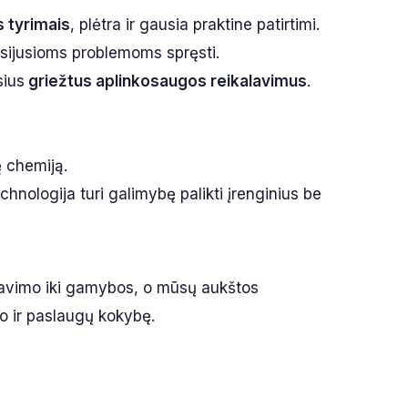
s tyrimais
, plėtra ir gausia praktine patirtimi.
usijusioms problemoms spręsti.
sius
griežtus aplinkosaugos reikalavimus
.
ę chemiją.
echnologija turi galimybę palikti įrenginius be
tavimo iki gamybos, o mūsų aukštos
kto ir paslaugų kokybę.