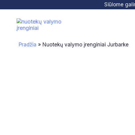
Skip
Skip
Siūlome gal
links
to
primary
navigation
Skip
Pradžia
»
Nuotekų valymo įrenginiai Jurbarke
to
content