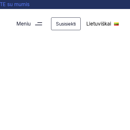
ITE su mumis
Meniu
Lietuviškai
Susisiekti