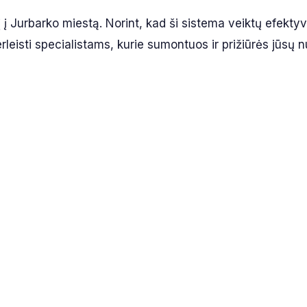
į į Jurbarko miestą. Norint, kad ši sistema veiktų efektyv
eisti specialistams, kurie sumontuos ir prižiūrės jūsų 