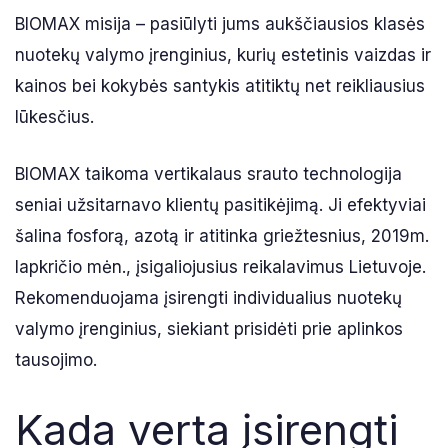
BIOMAX misija – pasiūlyti jums aukščiausios klasės
nuotekų valymo įrenginius, kurių estetinis vaizdas ir
kainos bei kokybės santykis atitiktų net reikliausius
lūkesčius.
BIOMAX taikoma vertikalaus srauto technologija
seniai užsitarnavo klientų pasitikėjimą. Ji efektyviai
šalina fosforą, azotą ir atitinka griežtesnius, 2019m.
lapkričio mėn., įsigaliojusius reikalavimus Lietuvoje.
Rekomenduojama įsirengti individualius nuotekų
valymo įrenginius, siekiant prisidėti prie aplinkos
tausojimo.
Kada verta įsirengti