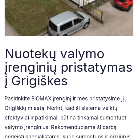
Nuotekų valymo
įrenginių pristatymas
į Grigiškes
Pasirinkite BIOMAX įrenginį ir mes pristatysime jį į
Grigiškių miestą. Norint, kad ši sistema veiktų
efektyviai ir patikimai, būtina tinkamai sumontuoti
valymo įrenginius. Rekomenduojame šį darbą
perleisti specialistams, kurie sumontuos ir prižiūrės