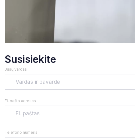
Susisiekite
Jūsų vardas
El. pašto adresas
Telefono numeris