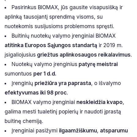
Pasirinkus BIOMAX, jūs gausite visapusišką ir
aplinką tausojantį sprendimą visoms, su
nuotekomis susijusioms problemoms spręsti.
Buitinių nuotekų valymo įrenginiai BIOMAX
atitinka Europos Sąjungos standartą
ir 2019 m.
įsigaliojusius
griežtus aplinkosaugos reikalavimus
.
Nuotekų valymo įrenginius
patyrę meistrai
sumontuos
per 1 d.d.
Įrenginių
priežiūra yra paprasta
, o išvalymo
efektyvumas iki 98 proc
.
BIOMAX valymo įrenginiai
neskleidžia kvapo
,
galima mesti tualetinį popierių ir naudoti įprastą
buitinę chemiją.
Įrenginiai pasižymi
ilgaamžiškumu
,
atsparumu