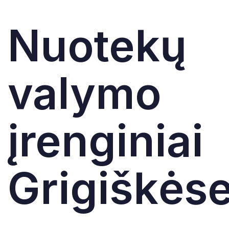
Nuotekų
valymo
įrenginiai
Grigiškės