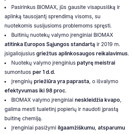
Pasirinkus BIOMAX, jūs gausite visapusišką ir
aplinką tausojantį sprendimą visoms, su
nuotekomis susijusioms problemoms spręsti.
Buitinių nuotekų valymo įrenginiai BIOMAX
atitinka Europos Sąjungos standartą
ir 2019 m.
įsigaliojusius
griežtus aplinkosaugos reikalavimus
.
Nuotekų valymo įrenginius
patyrę meistrai
sumontuos
per 1 d.d.
Įrenginių
priežiūra yra paprasta
, o išvalymo
efektyvumas iki 98 proc
.
BIOMAX valymo įrenginiai
neskleidžia kvapo
,
galima mesti tualetinį popierių ir naudoti įprastą
buitinę chemiją.
Įrenginiai pasižymi
ilgaamžiškumu
,
atsparumu