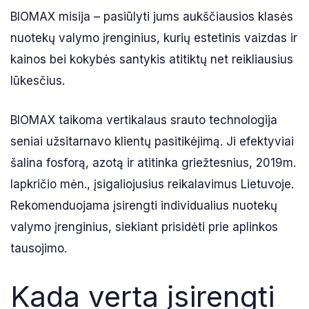
BIOMAX misija – pasiūlyti jums aukščiausios klasės
nuotekų valymo įrenginius, kurių estetinis vaizdas ir
kainos bei kokybės santykis atitiktų net reikliausius
lūkesčius.
BIOMAX taikoma vertikalaus srauto technologija
seniai užsitarnavo klientų pasitikėjimą. Ji efektyviai
šalina fosforą, azotą ir atitinka griežtesnius, 2019m.
lapkričio mėn., įsigaliojusius reikalavimus Lietuvoje.
Rekomenduojama įsirengti individualius nuotekų
valymo įrenginius, siekiant prisidėti prie aplinkos
tausojimo.
Kada verta įsirengti