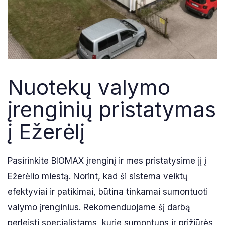
Nuotekų valymo
įrenginių pristatymas
į Ežerėlį
Pasirinkite BIOMAX įrenginį ir mes pristatysime jį į
Ežerėlio miestą. Norint, kad ši sistema veiktų
efektyviai ir patikimai, būtina tinkamai sumontuoti
valymo įrenginius. Rekomenduojame šį darbą
perleisti specialistams, kurie sumontuos ir prižiūrės