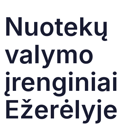
Nuotekų
valymo
įrenginiai
Ežerėlyje