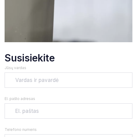
Susisiekite
Jūsų vardas
El. pašto adresas
Telefono numeris