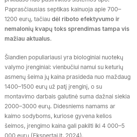
Paprasčiausias septikas kainuoja apie 700–
1200 eurų, tačiau
dėl riboto efektyvumo ir
nemalonių kvapų toks sprendimas tampa vis
mažiau aktualus.
Šiandien populiariausi yra biologiniai nuotekų
valymo įrenginiai: vienbučiui namui su keturių
asmenų šeima jų kaina prasideda nuo maždaug
1400–1500 eurų už patį įrenginį, o su
montavimo darbais galutinė suma dažnai siekia
2000–3000 eurų. Didesniems namams ar
kaimo sodyboms, kuriose gyvena kelios
šeimos, įrengimo kaina gali pakilti iki 4 000–5
000 eurų (Ekspertai.lt, 2024).