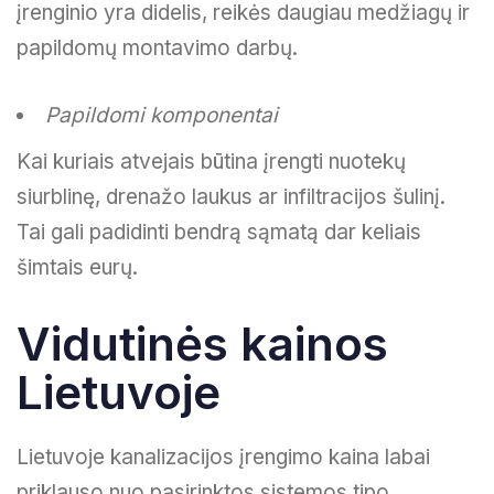
įrenginio yra didelis, reikės daugiau medžiagų ir
papildomų montavimo darbų.
Papildomi komponentai
Kai kuriais atvejais būtina įrengti nuotekų
siurblinę, drenažo laukus ar infiltracijos šulinį.
Tai gali padidinti bendrą sąmatą dar keliais
šimtais eurų.
Vidutinės kainos
Lietuvoje
Lietuvoje kanalizacijos įrengimo kaina labai
priklauso nuo pasirinktos sistemos tipo.