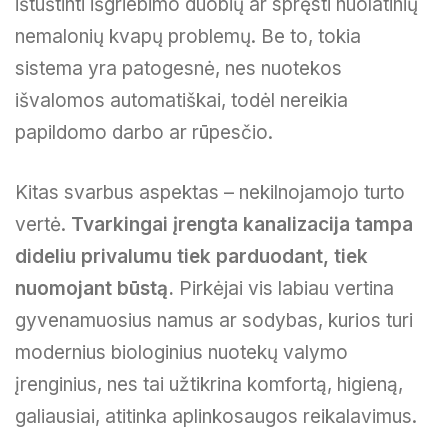
ištuštinti išgriebimo duobių ar spręsti nuolatinių
nemalonių kvapų problemų. Be to, tokia
sistema yra patogesnė, nes nuotekos
išvalomos automatiškai, todėl nereikia
papildomo darbo ar rūpesčio.
Kitas svarbus aspektas – nekilnojamojo turto
vertė.
Tvarkingai įrengta kanalizacija tampa
dideliu privalumu tiek parduodant, tiek
nuomojant būstą.
Pirkėjai vis labiau vertina
gyvenamuosius namus ar sodybas, kurios turi
modernius biologinius nuotekų valymo
įrenginius, nes tai užtikrina komfortą, higieną,
galiausiai, atitinka aplinkosaugos reikalavimus.