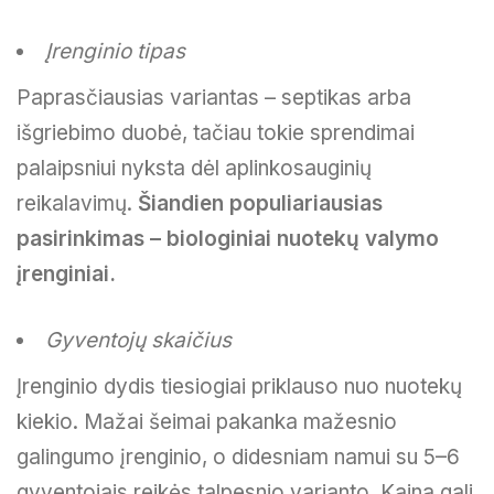
Įrenginio tipas
Paprasčiausias variantas – septikas arba
išgriebimo duobė, tačiau tokie sprendimai
palaipsniui nyksta dėl aplinkosauginių
reikalavimų.
Šiandien populiariausias
pasirinkimas – biologiniai nuotekų valymo
įrenginiai.
Gyventojų skaičius
Įrenginio dydis tiesiogiai priklauso nuo nuotekų
kiekio. Mažai šeimai pakanka mažesnio
galingumo įrenginio, o didesniam namui su 5–6
gyventojais reikės talpesnio varianto. Kaina gali