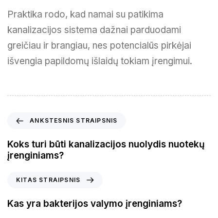
Praktika rodo, kad namai su patikima
kanalizacijos sistema dažnai parduodami
greičiau ir brangiau, nes potencialūs pirkėjai
išvengia papildomų išlaidų tokiam įrengimui.
A
ANKSTESNIS STRAIPSNIS
n
k
Koks turi būti kanalizacijos nuolydis nuotekų
s
įrenginiams?
t
e
K
KITAS STRAIPSNIS
s
i
n
t
Kas yra bakterijos valymo įrenginiams?
i
a