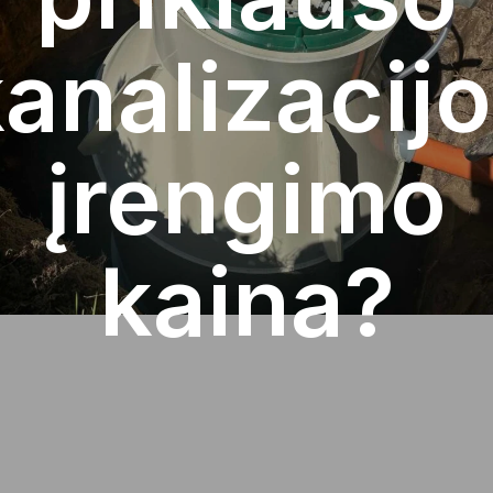
analizacij
įrengimo
kaina?