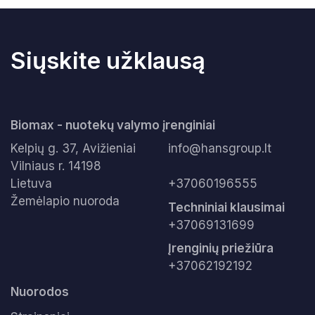
s
s
s
s
t
t
r
r
Siųskite užklausą
a
a
i
i
p
p
s
s
Biomax - nuotekų valymo įrenginiai
n
n
i
Kelpių g. 37, Avižieniai
info@hansgroup.lt
i
s
Vilniaus r. 14198
s
Lietuva
+37060196555
Žemėlapio nuoroda
Techniniai klausimai
+37069131699
Įrenginių priežiūra
+37062192192
Nuorodos