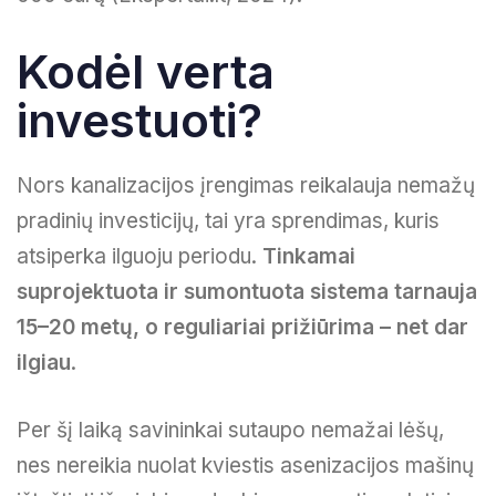
Kodėl verta
investuoti?
Nors kanalizacijos įrengimas reikalauja nemažų
pradinių investicijų, tai yra sprendimas, kuris
atsiperka ilguoju periodu.
Tinkamai
suprojektuota ir sumontuota sistema tarnauja
15–20 metų, o reguliariai prižiūrima – net dar
ilgiau
.
Per šį laiką savininkai sutaupo nemažai lėšų,
nes nereikia nuolat kviestis asenizacijos mašinų