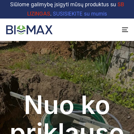
Skip
Siūlome galimybę įsigyti mūsų produktus su
Skip
SB
links
to
LIZINGAS
.
SUSISIEKITE su mumis
primary
navigation
To
Skip
na
to
content
Nuo ko
priklauso